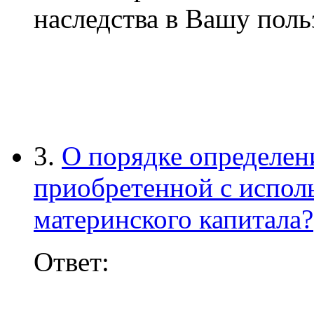
наследства в Вашу поль
Its funny how people can
fractions of
the original p
craftsmanship
3.
О порядке определени
приобретенной с испол
материнского капитала?
Ответ: