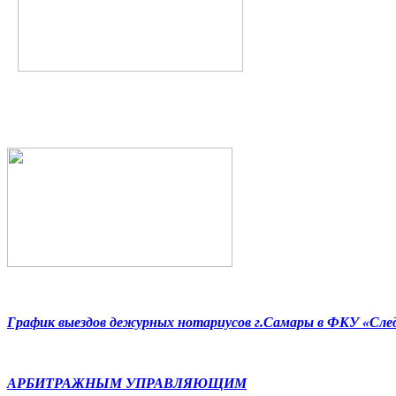
График выездов дежурных нотариусов г.Самары в ФКУ «Сл
АРБИТРАЖНЫМ УПРАВЛЯЮЩИМ