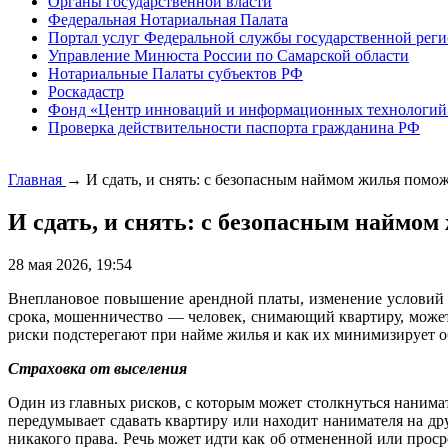
Органы государственной власти
Федеральная Нотариальная Палата
Портал услуг Федеральной службы государственной реги
Управление Минюста России по Самарской области
Нотариальные Палаты субъектов РФ
Роскадастр
Фонд «Центр инноваций и информационных технологий
Проверка действительности паспорта гражданина РФ
Главная
→
И сдать, и снять: с безопасным наймом жилья помо
И сдать, и снять: с безопасным наймом
28 мая 2026, 19:54
Внеплановое повышение арендной платы, изменение условий в
срока, мошенничество — человек, снимающий квартиру, может 
риски подстерегают при найме жилья и как их минимизирует об
Страховка от выселения
Один из главных рисков, с которым может столкнуться нанимат
передумывает сдавать квартиру или находит нанимателя на дру
никакого права. Речь может идти как об отмененной или проср