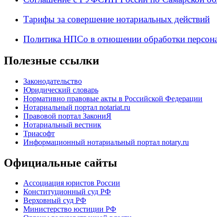
Тарифы за совершение нотариальных действий
Политика НПСо в отношении обработки персон
Полезные ссылки
Законодательство
Юридический словарь
Нормативно правовые акты в Российской Федерации
Нотариальный портал notariat.ru
Правовой портал ЗакониЯ
Нотариальный вестник
Триасофт
Информационный нотариальный портал notary.ru
Официальные сайты
Ассоциация юристов России
Конституционный суд РФ
Верховный суд РФ
Министерство юстиции РФ