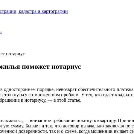
страции, кадастра и картографии
»
жет нотариус
 жилья поможет нотариус
 одностороннем порядке, невозврат обеспечительного платежа
столкнуться со множеством проблем. У тех, кто сдает квадрат
ращение к нотариусу, — в этой статье.
ель жилья, — внезапное требование покинуть квартиру. Причины
гую сумму. Бывает и так, что договор изначально заключал не с
оченной доверенности, так и о схеме, когда мошенник выдает себ