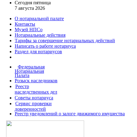
Сегодня пятница
7 августа 2026
О нотариальной палате
Контакты
Музей НПСо
Нотариальные действия
Тарифы за совершение
нотариальных действий
Написать о работе
нотариуса
Раздел для нотариусов
Федеральная
Нотариальная
Палата
Розыск наследников
Реестр
наследственных дел
Советы нотариуса
Сервис проверки
доверенностей
Реестр уведомлений о залоге движимого имущества