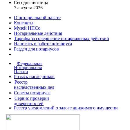
Сегодня пятница
7 августа 2026
О нотариальной палате
Контакты
Музей НПСо
Нотариальные действия
Тарифы за совершение
нотариальных действий
Написать о работе
нотариуса
Раздел для нотариусов
Федеральная
Нотариальная
Палата
Розыск наследников
Реестр
наследственных дел
Советы нотариуса
Сервис проверки
доверенностей
Реестр уведомлений о залоге движимого имущества