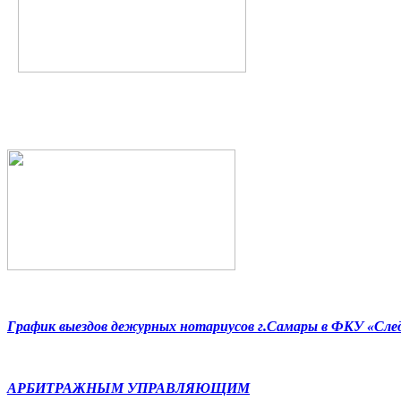
График выездов дежурных нотариусов г.Самары в ФКУ «Сл
АРБИТРАЖНЫМ УПРАВЛЯЮЩИМ