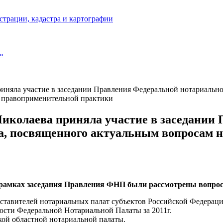
страции, кадастра и картографии
»
иняла участие в заседании Правления Федеральной нотариальной 
м правоприменительной практики
Николаева приняла участие в заседании
ола, посвященного актуальным вопросам
рамках заседания Правления ФНП были рассмотрены вопро
ставителей нотариальных палат субъектов Российской Федераци
ности Федеральной Нотариальной Палаты за 2011г.
кой областной нотариальной палаты.