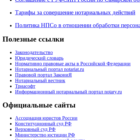
Тарифы за совершение нотариальных действий
Политика НПСо в отношении обработки персон
Полезные ссылки
Законодательство
Юридический словарь
Нормативно правовые акты в Российской Федерации
Нотариальный портал notariat.ru
Правовой портал ЗакониЯ
Нотариальный вестник
Триасофт
Информационный нотариальный портал notary.ru
Официальные сайты
Ассоциация юристов России
Конституционный суд РФ
Верховный суд РФ
Министерство юстиции РФ