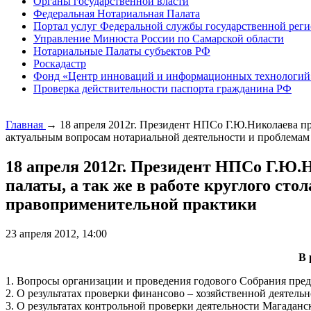
Органы государственной власти
Федеральная Нотариальная Палата
Портал услуг Федеральной службы государственной реги
Управление Минюста России по Самарской области
Нотариальные Палаты субъектов РФ
Роскадастр
Фонд «Центр инноваций и информационных технологий
Проверка действительности паспорта гражданина РФ
Главная
→
18 апреля 2012г. Президент НПСо Г.Ю.Николаева пр
актуальным вопросам нотариальной деятельности и проблема
18 апреля 2012г. Президент НПСо Г.Ю.
палаты, а так же в работе круглого ст
правоприменительной практики
23 апреля 2012, 14:00
В 
1. Вопросы организации и проведения годового Собрания пред
2. О результатах проверки финансово – хозяйственной деятель
3. О результатах контрольной проверки деятельности Магаданс