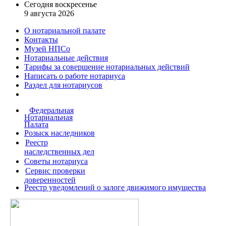
Сегодня воскресенье
9 августа 2026
О нотариальной палате
Контакты
Музей НПСо
Нотариальные действия
Тарифы за совершение
нотариальных действий
Написать о работе
нотариуса
Раздел для нотариусов
Федеральная
Нотариальная
Палата
Розыск наследников
Реестр
наследственных дел
Советы нотариуса
Сервис проверки
доверенностей
Реестр уведомлений о залоге движимого имущества