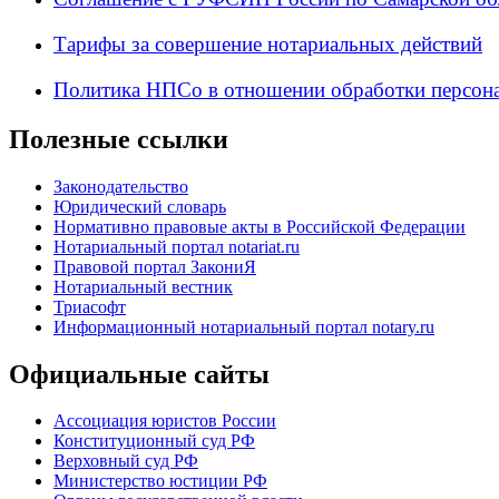
Тарифы за совершение нотариальных действий
Политика НПСо в отношении обработки персон
Полезные ссылки
Законодательство
Юридический словарь
Нормативно правовые акты в Российской Федерации
Нотариальный портал notariat.ru
Правовой портал ЗакониЯ
Нотариальный вестник
Триасофт
Информационный нотариальный портал notary.ru
Официальные сайты
Ассоциация юристов России
Конституционный суд РФ
Верховный суд РФ
Министерство юстиции РФ