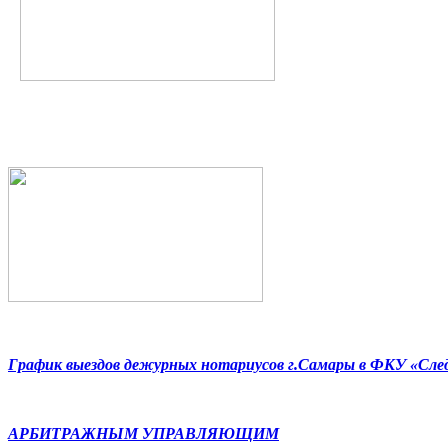
График выездов дежурных нотариусов г.Самары в ФКУ «Сл
АРБИТРАЖНЫМ УПРАВЛЯЮЩИМ