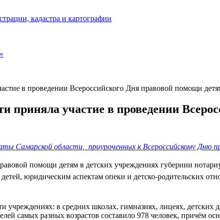
страции, кадастра и картографии
»
частие в проведении Всероссийского Дня правовой помощи детя
и приняла участие в проведении Всеро
ы Самарской области, приуроченных к Всероссийскому Дню пра
 правовой помощи детям в детских учреждениях губернии нотар
в детей, юридическим аспектам опеки и детско-родительских от
и учреждениях: в средних школах, гимназиях, лицеях, детских 
лей самых разных возрастов составило 978 человек, причём осн