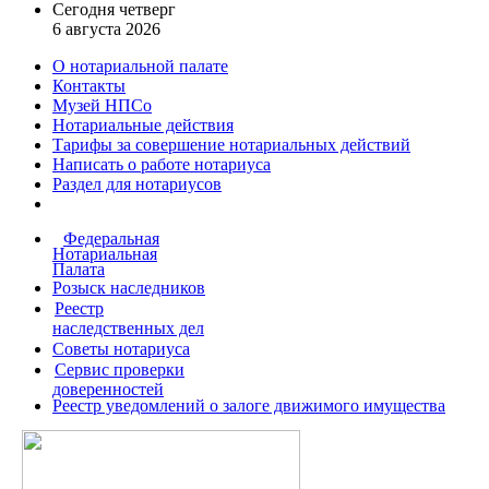
Сегодня четверг
6 августа 2026
О нотариальной палате
Контакты
Музей НПСо
Нотариальные действия
Тарифы за совершение
нотариальных действий
Написать о работе
нотариуса
Раздел для нотариусов
Федеральная
Нотариальная
Палата
Розыск наследников
Реестр
наследственных дел
Советы нотариуса
Сервис проверки
доверенностей
Реестр уведомлений о залоге движимого имущества