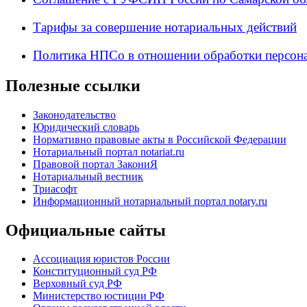
Тарифы за совершение нотариальных действий
Политика НПСо в отношении обработки персон
Полезные ссылки
Законодательство
Юридический словарь
Нормативно правовые акты в Российской Федерации
Нотариальный портал notariat.ru
Правовой портал ЗакониЯ
Нотариальный вестник
Триасофт
Информационный нотариальный портал notary.ru
Официальные сайты
Ассоциация юристов России
Конституционный суд РФ
Верховный суд РФ
Министерство юстиции РФ