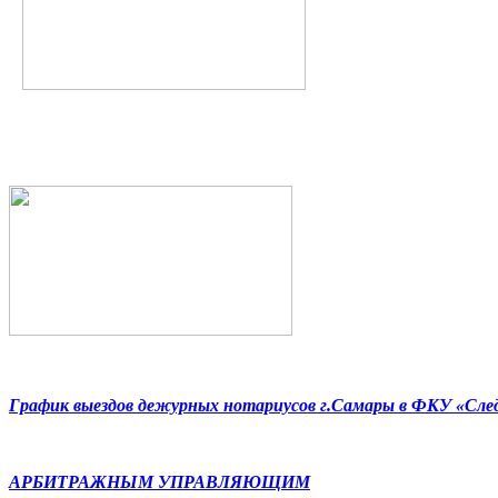
График выездов дежурных нотариусов г.Самары в ФКУ «Сл
АРБИТРАЖНЫМ УПРАВЛЯЮЩИМ