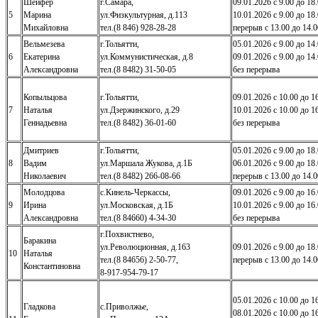
Шейфер
г.Самара,
09.01.2026 с 9.00 до 18
5
Марина
ул.Физкультурная, д.113
10.01.2026 с 9.00 до 18
Михайловна
тел.(8 846) 928-28-28
перерыв с 13.00 до 14.0
Вельмезева
г.Тольятти,
05.01.2026 с 9.00 до 14
6
Екатерина
ул.Коммунистическая, д.8
09.01.2026 с 9.00 до 14
Александровна
тел.(8 8482) 31-50-05
без перерыва
Копыльцова
г.Тольятти,
09.01.2026 с 10.00 до 1
7
Наталья
ул.Дзержинского, д.29
10.01.2026 с 10.00 до 1
Геннадьевна
тел.(8 8482) 36-01-60
без перерыва
Дмитриев
г.Тольятти,
05.01.2026 с 9.00 до 18
8
Вадим
ул.Маршала Жукова, д.1Б
06.01.2026 с 9.00 до 18
Николаевич
тел.(8 8482) 266-08-66
перерыв с 13.00 до 14.0
Молодцова
с.Кинель-Черкассы,
09.01.2026 с 9.00 до 16
9
Ирина
ул.Московская, д.1Б
10.01.2026 с 9.00 до 16
Александровна
тел.(8 84660) 4-34-30
без перерыва
г.Похвистнево,
Баракина
ул.Революционная, д.163
09.01.2026 с 9.00 до 18
10
Наталья
тел.(8 84656) 2-50-77,
перерыв с 13.00 до 14.0
Константиновна
8-917-954-79-17
05.01.2026 с 10.00 до 1
Гладкова
с.Приволжье,
08.01.2026 с 10.00 до 1