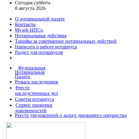
Сегодня суббота
8 августа 2026
О нотариальной палате
Контакты
Музей НПСо
Нотариальные действия
Тарифы за совершение
нотариальных действий
Написать о работе
нотариуса
Раздел для нотариусов
Федеральная
Нотариальная
Палата
Розыск наследников
Реестр
наследственных дел
Советы нотариуса
Сервис проверки
доверенностей
Реестр уведомлений о залоге движимого имущества