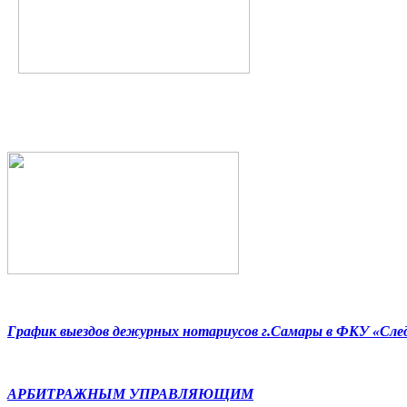
График выездов дежурных нотариусов г.Самары в ФКУ «Сл
АРБИТРАЖНЫМ УПРАВЛЯЮЩИМ