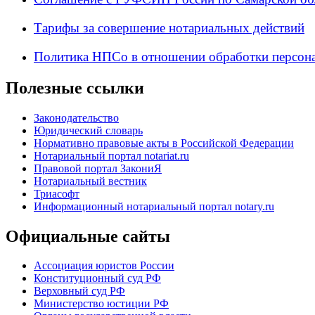
Тарифы за совершение нотариальных действий
Политика НПСо в отношении обработки персон
Полезные ссылки
Законодательство
Юридический словарь
Нормативно правовые акты в Российской Федерации
Нотариальный портал notariat.ru
Правовой портал ЗакониЯ
Нотариальный вестник
Триасофт
Информационный нотариальный портал notary.ru
Официальные сайты
Ассоциация юристов России
Конституционный суд РФ
Верховный суд РФ
Министерство юстиции РФ