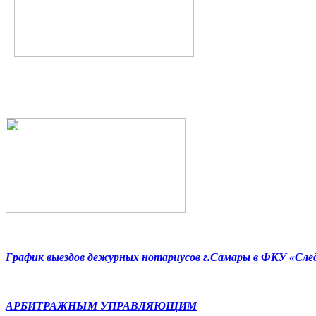
График выездов дежурных нотариусов г.Самары в ФКУ «Сл
АРБИТРАЖНЫМ УПРАВЛЯЮЩИМ