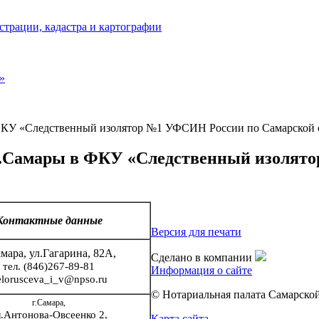
страции, кадастра и картографии
»
 ФКУ «Следственный изолятор №1 УФСИН России по Самарской 
 г.Самары в ФКУ «Следственный изолят
Контактные данные
Версия для печати
амара, ул.Гагарина, 82A,
Сделано в компании
тел. (846)267-89-81
Информация о сайте
elorusceva_i_v@npso.ru
© Нотариальная палата Самарской
г.Самара,
л.Антонова-Овсеенко 2,
Карта сайта