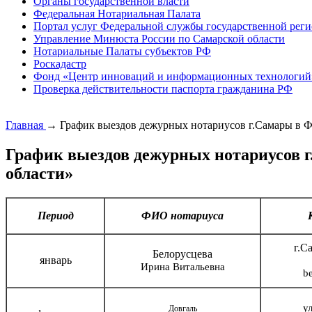
Органы государственной власти
Федеральная Нотариальная Палата
Портал услуг Федеральной службы государственной реги
Управление Минюста России по Самарской области
Нотариальные Палаты субъектов РФ
Роскадастр
Фонд «Центр инноваций и информационных технологий
Проверка действительности паспорта гражданина РФ
Главная
→
График выездов дежурных нотариусов г.Самары в
График выездов дежурных нотариусов
области»
Период
ФИО нотариуса
г.С
Белорусцева
январь
Ирина Витальевна
b
у
Довгаль