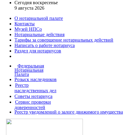
Сегодня воскресенье
9 августа 2026
О нотариальной палате
Контакты
Музей НПСо
Нотариальные действия
Тарифы за совершение
нотариальных действий
Написать о работе
нотариуса
Раздел для нотариусов
Федеральная
Нотариальная
Палата
Розыск наследников
Реестр
наследственных дел
Советы нотариуса
Сервис проверки
доверенностей
Реестр уведомлений о залоге движимого имущества