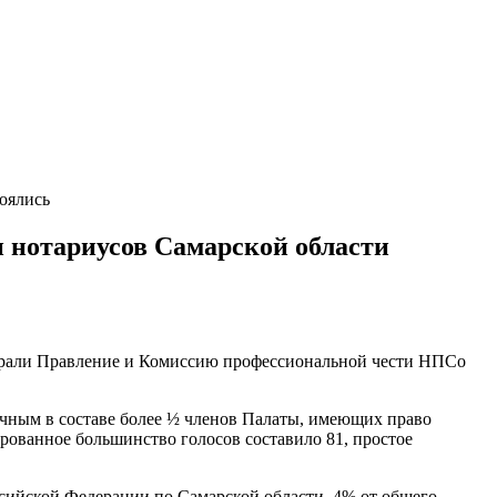
оялись
 нотариусов Самарской области
избрали Правление и Комиссию профессиональной чести НПСо
очным в составе более ½ членов Палаты, имеющих право
ированное большинство голосов составило 81, простое
ийской Федерации по Самарской области. 4% от общего