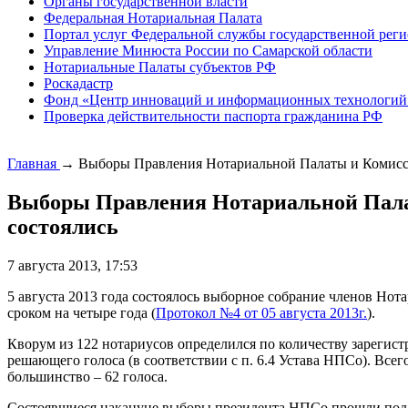
Органы государственной власти
Федеральная Нотариальная Палата
Портал услуг Федеральной службы государственной реги
Управление Минюста России по Самарской области
Нотариальные Палаты субъектов РФ
Роскадастр
Фонд «Центр инноваций и информационных технологий
Проверка действительности паспорта гражданина РФ
Главная
→
Выборы Правления Нотариальной Палаты и Комисси
Выборы Правления Нотариальной Палат
состоялись
7 августа 2013, 17:53
5 августа 2013 года состоялось выборное собрание членов Н
сроком на четыре года (
Протокол №4 от 05 августа 2013г.
).
Кворум из 122 нотариусов определился по количеству зареги
решающего голоса (в соответствии с п. 6.4 Устава НПСо). Все
большинство – 62 голоса.
Состоявшиеся накануне выборы президента НПСо прошли под 