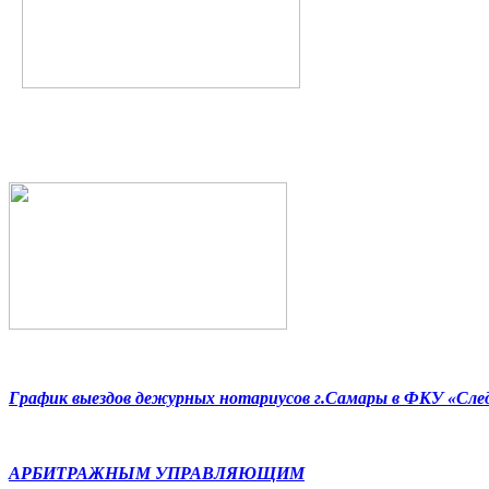
График выездов дежурных нотариусов г.Самары в ФКУ «Сл
АРБИТРАЖНЫМ УПРАВЛЯЮЩИМ