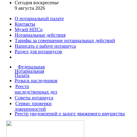
Сегодня воскресенье
9 августа 2026
О нотариальной палате
Контакты
Музей НПСо
Нотариальные действия
Тарифы за совершение
нотариальных действий
Написать о работе
нотариуса
Раздел для нотариусов
Федеральная
Нотариальная
Палата
Розыск наследников
Реестр
наследственных дел
Советы нотариуса
Сервис проверки
доверенностей
Реестр уведомлений о залоге движимого имущества