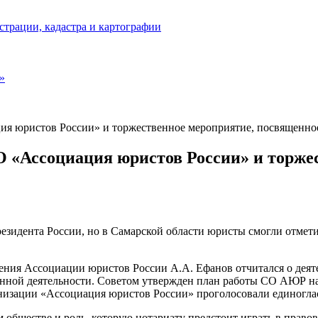
страции, кадастра и картографии
»
ция юристов России» и торжественное мероприятие, посвященн
СО «Ассоциация юристов России» и торж
резидента России, но в Самарской области юристы смогли отмети
ения Ассоциации юристов России А.А. Ефанов отчитался о деяте
енной деятельности. Советом утвержден план работы СО АЮР на
изации «Ассоциация юристов России» проголосовали единоглас
 обществе и роль, которую нотариату предстоит играть в право