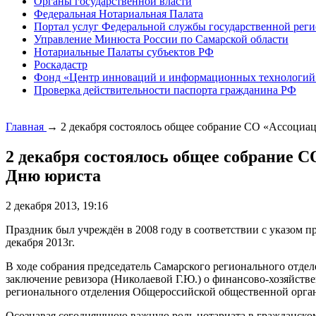
Органы государственной власти
Федеральная Нотариальная Палата
Портал услуг Федеральной службы государственной реги
Управление Минюста России по Самарской области
Нотариальные Палаты субъектов РФ
Роскадастр
Фонд «Центр инноваций и информационных технологий
Проверка действительности паспорта гражданина РФ
Главная
→
2 декабря состоялось общее собрание СО «Ассоциа
2 декабря состоялось общее собрание 
Дню юриста
2 декабря 2013, 19:16
Праздник был учреждён в 2008 году в соответствии с указом п
декабря 2013г.
В ходе собрания председатель Самарского регионального отдел
заключение ревизора (Николаевой Г.Ю.) о финансово-хозяйств
регионального отделения Общероссийской общественной орган
Осознавая сегодняшнюю важную роль нотариата в гражданском