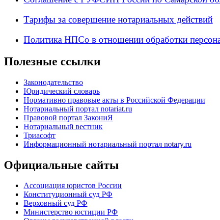
Тарифы за совершение нотариальных действий
Политика НПСо в отношении обработки персон
Полезные ссылки
Законодательство
Юридический словарь
Нормативно правовые акты в Российской Федерации
Нотариальный портал notariat.ru
Правовой портал ЗакониЯ
Нотариальный вестник
Триасофт
Информационный нотариальный портал notary.ru
Официальные сайты
Ассоциация юристов России
Конституционный суд РФ
Верховный суд РФ
Министерство юстиции РФ