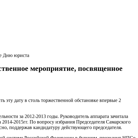
ое Дню юриста
ественное мероприятие, посвященное
ть эту дату в столь торжественной обстановке впервые 2
льности за 2012-2013 годы. Руководитель аппарата зачитала
 2014-2015гг. По вопросу избрания Председателя Самарского
но, поддержав кандидатуру действующего председателя.
вой системе Российской Федерации в будущем, президент НПСо