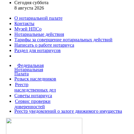
Сегодня суббота
8 августа 2026
О нотариальной палате
Контакты
Музей НПСо
Нотариальные действия
Тарифы за совершение
нотариальных действий
Написать о работе
нотариуса
Раздел для нотариусов
Федеральная
Нотариальная
Палата
Розыск наследников
Реестр
наследственных дел
Советы нотариуса
Сервис проверки
доверенностей
Реестр уведомлений о залоге движимого имущества