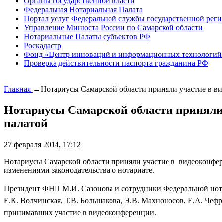
Органы государственной власти
Федеральная Нотариальная Палата
Портал услуг Федеральной службы государственной реги
Управление Минюста России по Самарской области
Нотариальные Палаты субъектов РФ
Роскадастр
Фонд «Центр инноваций и информационных технологий
Проверка действительности паспорта гражданина РФ
Главная
→
​Нотариусы Самарской области приняли участие в 
​Нотариусы Самарской области приняли
палатой
27 февраля 2014, 17:12
Нотариусы Самарской области приняли участие в видеоконфер
изменениями законодательства о нотариате.
Президент ФНП М.И. Сазонова и сотрудники Федеральной нот
Е.К. Волчинская, Т.В. Большакова, Э.В. Махноносов, Е.А. Чеф
принимавших участие в видеоконференции.