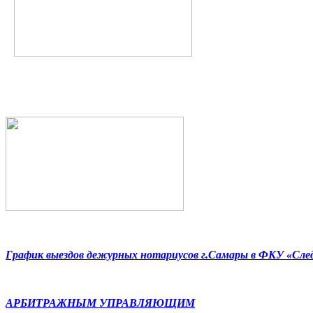
График выездов дежурных нотариусов г.Самары в ФКУ «Сл
АРБИТРАЖНЫМ УПРАВЛЯЮЩИМ