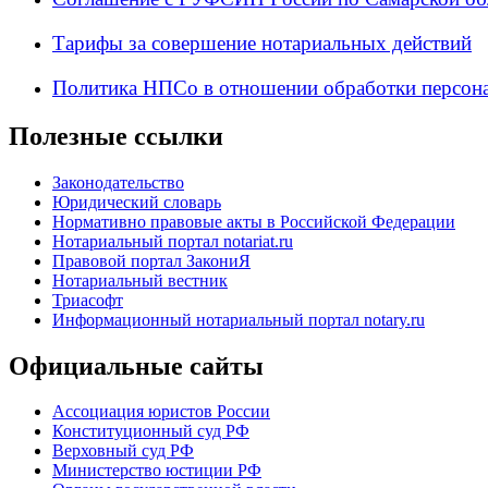
Тарифы за совершение нотариальных действий
Политика НПСо в отношении обработки персон
Полезные ссылки
Законодательство
Юридический словарь
Нормативно правовые акты в Российской Федерации
Нотариальный портал notariat.ru
Правовой портал ЗакониЯ
Нотариальный вестник
Триасофт
Информационный нотариальный портал notary.ru
Официальные сайты
Ассоциация юристов России
Конституционный суд РФ
Верховный суд РФ
Министерство юстиции РФ