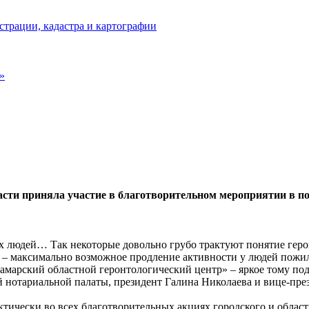
страции, кадастра и картографии
»
сти приняла участие в благотворительном мероприятии в п
 людей… Так некоторые довольно грубо трактуют понятие геронт
л – максимально возможное продление активности у людей пожил
арский областной геронтологический центр» – яркое тому подтв
нотариальной палаты, президент Галина Николаева и вице-през
ктически во всех благотворительных акциях городского и облас