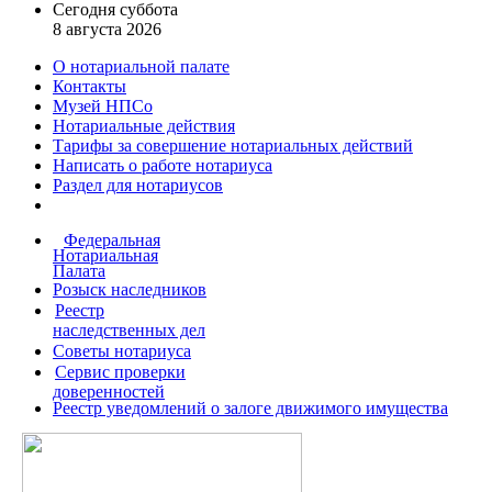
Сегодня суббота
8 августа 2026
О нотариальной палате
Контакты
Музей НПСо
Нотариальные действия
Тарифы за совершение
нотариальных действий
Написать о работе
нотариуса
Раздел для нотариусов
Федеральная
Нотариальная
Палата
Розыск наследников
Реестр
наследственных дел
Советы нотариуса
Сервис проверки
доверенностей
Реестр уведомлений о залоге движимого имущества