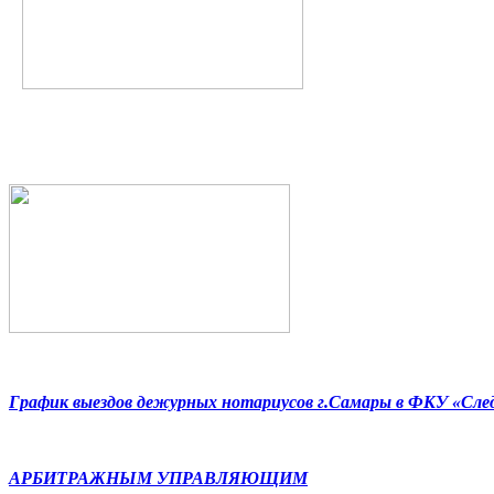
График выездов дежурных нотариусов г.Самары в ФКУ «Сл
АРБИТРАЖНЫМ УПРАВЛЯЮЩИМ