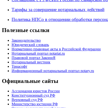
Тарифы за совершение нотариальных действий
Политика НПСо в отношении обработки персон
Полезные ссылки
Законодательство
Юридический словарь
Нормативно правовые акты в Российской Федерации
Нотариальный портал notariat.ru
Правовой портал ЗакониЯ
Нотариальный вестник
Триасофт
Информационный нотариальный портал notary.ru
Официальные сайты
Ассоциация юристов России
Конституционный суд РФ
Верховный суд РФ
Министерство юстиции РФ