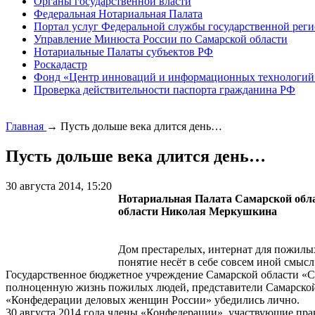
Органы государственной власти
Федеральная Нотариальная Палата
Портал услуг Федеральной службы государственной реги
Управление Минюста России по Самарской области
Нотариальные Палаты субъектов РФ
Роскадастр
Фонд «Центр инноваций и информационных технологий
Проверка действительности паспорта гражданина РФ
Главная
→
Пусть дольше века длится день…
Пусть дольше века длится день…
30 августа 2014, 15:20
Нотариальная Палата Самарской обла
области Николая Меркушкина
Дом престарелых, интернат для пожилых
понятие несёт в себе совсем иной смыс
Государственное бюджетное учреждение Самарской области «Сам
полноценную жизнь пожилых людей, представители Самарской 
«Конфедерации деловых женщин России» убедились лично.
30 августа 2014 года члены «Конфедерации», участвующие пра