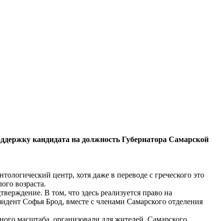
оддержку кандидата на должность Губернатора Самарской
ологический центр, хотя даже в переводе с греческого это
ого возраста.
ерждение. В том, что здесь реализуется право на
идент Софья Брод, вместе с членами Самарского отделения
тного масштаба, организовали для жителей Самарского