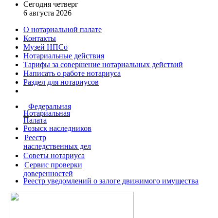
Сегодня четверг
6 августа 2026
О нотариальной палате
Контакты
Музей НПСо
Нотариальные действия
Тарифы за совершение
нотариальных действий
Написать о работе
нотариуса
Раздел для нотариусов
Федеральная
Нотариальная
Палата
Розыск наследников
Реестр
наследственных дел
Советы нотариуса
Сервис проверки
доверенностей
Реестр уведомлений о залоге движимого имущества