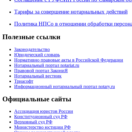
Тарифы за совершение нотариальных действий
Политика НПСо в отношении обработки персон
Полезные ссылки
Законодательство
Юридический словарь
Нормативно правовые акты в Российской Федерации
Нотариальный портал notariat.ru
Правовой портал ЗакониЯ
Нотариальный вестник
Триасофт
Информационный нотариальный портал notary.ru
Официальные сайты
Ассоциация юристов России
Конституционный суд РФ
Верховный суд РФ
Министерство юстиции РФ