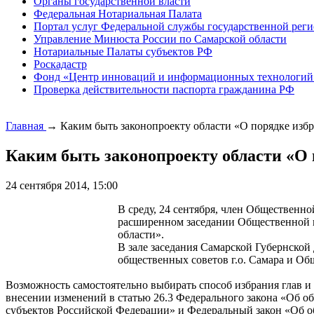
Органы государственной власти
Федеральная Нотариальная Палата
Портал услуг Федеральной службы государственной реги
Управление Минюста России по Самарской области
Нотариальные Палаты субъектов РФ
Роскадастр
Фонд «Центр инноваций и информационных технологий
Проверка действительности паспорта гражданина РФ
Главная
→
Каким быть законопроекту области «О порядке изб
Каким быть законопроекту области «О
24 сентября 2014, 15:00
В среду, 24 сентября, член Общественн
расширенном заседании Общественной па
области».
В зале заседания Самарской Губернской
общественных советов г.о. Самара и Об
Возможность самостоятельно выбирать способ избрания глав и
внесении изменений в статью 26.3 Федерального закона «Об о
субъектов Российской Федерации» и Федеральный закон «Об 