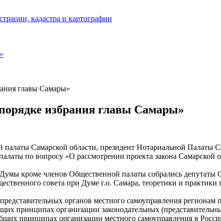
страции, кадастра и картографии
»
рания главы Самары»
 порядке избрания главы Самары»
ой палаты Самарской области, президент Нотариальной Палаты С
латы по вопросу «О рассмотрении проекта закона Самарской об
 Думы кроме членов Общественной палаты собрались депутаты С
щественного совета при Думе г.о. Самара, теоретики и практики
 представительных органов местного самоуправления регионам п
бщих принципах организации законодательных (представительны
общих принципах организации местного самоуправления в Росси