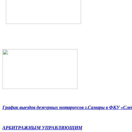
График выездов дежурных нотариусов г.Самары в ФКУ «Сл
АРБИТРАЖНЫМ УПРАВЛЯЮЩИМ