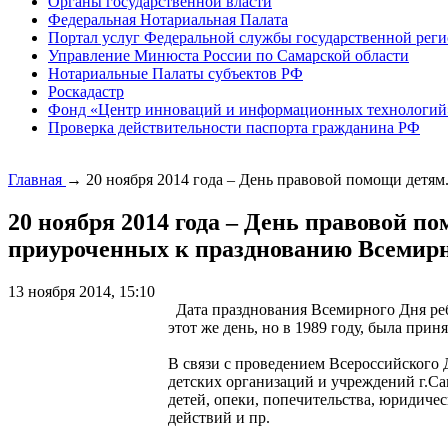
Органы государственной власти
Федеральная Нотариальная Палата
Портал услуг Федеральной службы государственной реги
Управление Минюста России по Самарской области
Нотариальные Палаты субъектов РФ
Роскадастр
Фонд «Центр инноваций и информационных технологий
Проверка действительности паспорта гражданина РФ
Главная
→
20 ноября 2014 года – День правовой помощи детя
20 ноября 2014 года – День правовой п
приуроченных к празднованию Всемирн
13 ноября 2014, 15:10
Дата празднования Всемирного Дня реб
этот же день, но в 1989 году, была при
В связи с проведением Всероссийского 
детских организаций и учреждений г.С
детей, опеки, попечительства, юридич
действий и пр.