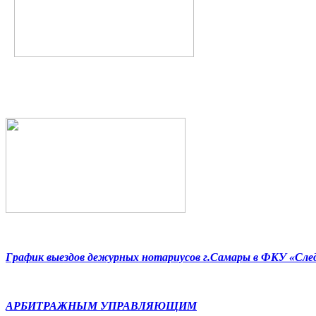
График выездов дежурных нотариусов г.Самары в ФКУ «Сл
АРБИТРАЖНЫМ УПРАВЛЯЮЩИМ