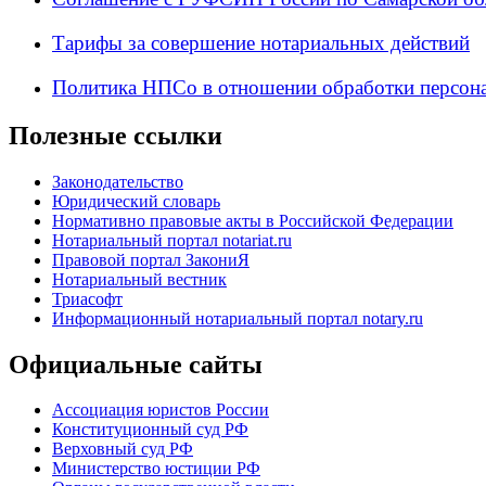
Тарифы за совершение нотариальных действий
Политика НПСо в отношении обработки персон
Полезные ссылки
Законодательство
Юридический словарь
Нормативно правовые акты в Российской Федерации
Нотариальный портал notariat.ru
Правовой портал ЗакониЯ
Нотариальный вестник
Триасофт
Информационный нотариальный портал notary.ru
Официальные сайты
Ассоциация юристов России
Конституционный суд РФ
Верховный суд РФ
Министерство юстиции РФ