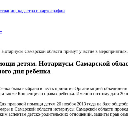
страции, кадастра и картографии
»
м. Нотариусы Самарской области примут участие в мероприятия
омощи детям. Нотариусы Самарской обла
ого дня ребенка
енка была выбрана в честь принятия Организацией объединенных
нята также Конвенция о правах ребенка. Именно поэтому дата 20
Дня правовой помощи детям 20 ноября 2013 года на базе общеоб
амары и Самарской области нотариусы Самарской области прове
еским аспектам детско-родительских отношений, защиты прав се