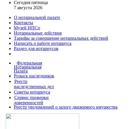
Сегодня пятница
7 августа 2026
О нотариальной палате
Контакты
Музей НПСо
Нотариальные действия
Тарифы за совершение
нотариальных действий
Написать о работе
нотариуса
Раздел для нотариусов
Федеральная
Нотариальная
Палата
Розыск наследников
Реестр
наследственных дел
Советы нотариуса
Сервис проверки
доверенностей
Реестр уведомлений о залоге движимого имущества