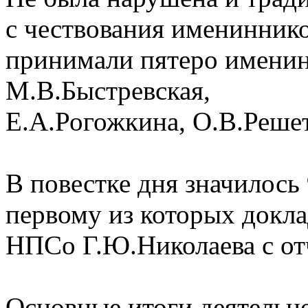
с чествования имениннико
принимали пятеро именин
М.В.Быстревская,
Е.А.Рогожкина, О.В.Реше
В повестке дня значилось
первому из которых докл
НПСо Г.Ю.Николаева с отч
Основные итоги деятельн