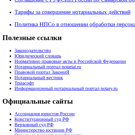
Тарифы за совершение нотариальных действий
Политика НПСо в отношении обработки персон
Полезные ссылки
Законодательство
Юридический словарь
Нормативно правовые акты в Российской Федерации
Нотариальный портал notariat.ru
Правовой портал ЗакониЯ
Нотариальный вестник
Триасофт
Информационный нотариальный портал notary.ru
Официальные сайты
Ассоциация юристов России
Конституционный суд РФ
Верховный суд РФ
Министерство юстиции РФ