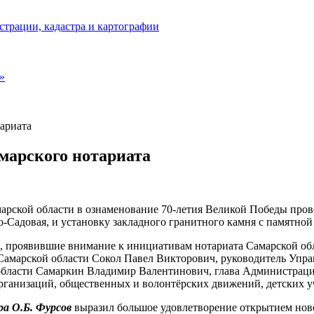
страции, кадастра и картографии
»
ариата
марского нотариата
амарской области в ознаменование 70-летия Великой Победы про
-Садовая, и установку закладного гранитного камня с памятной
и, проявившие внимание к инициативам нотариата Самарской об
Самарской области Сокол Павел Викторович, руководитель Упра
 области Самаркин Владимир Валентинович, глава Администраци
организаций, общественных и волонтёрских движений, детских 
а О.Б. Фурсов
выразил большое удовлетворение открытием ново