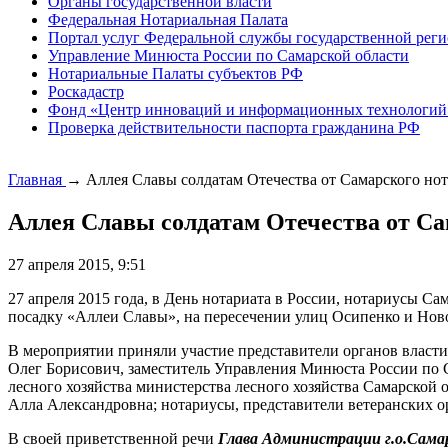
Органы государственной власти
Федеральная Нотариальная Палата
Портал услуг Федеральной службы государственной реги
Управление Минюста России по Самарской области
Нотариальные Палаты субъектов РФ
Роскадастр
Фонд «Центр инноваций и информационных технологий
Проверка действительности паспорта гражданина РФ
Главная
→
Аллея Славы солдатам Отечества от Самарского нот
Аллея Славы солдатам Отечества от Са
27 апреля 2015, 9:51
27 апреля 2015 года, в День нотариата в России, нотариусы С
посадку «Аллеи Славы», на пересечении улиц Осипенко и Ново
В мероприятии приняли участие представители органов власт
Олег Борисович, заместитель Управления Минюста России по 
лесного хозяйства министерства лесного хозяйства Самарской
Алла Александровна; нотариусы, представители ветеранских 
В своей приветственной речи
Глава Администрации г.о.Самар