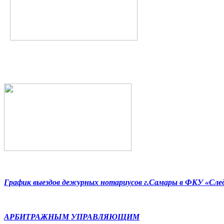
График выездов дежурных нотариусов г.Самары в ФКУ «Сл
АРБИТРАЖНЫМ УПРАВЛЯЮЩИМ