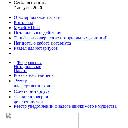
Сегодня пятница
7 августа 2026
О нотариальной палате
Контакты
Музей НПСо
Нотариальные действия
Тарифы за совершение
нотариальных действий
Написать о работе
нотариуса
Раздел для нотариусов
Федеральная
Нотариальная
Палата
Розыск наследников
Реестр
наследственных дел
Советы нотариуса
Сервис проверки
доверенностей
Реестр уведомлений о залоге движимого имущества