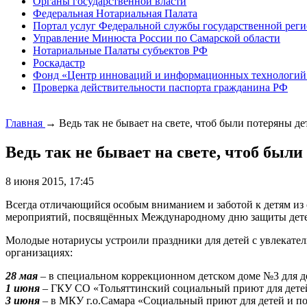
Органы государственной власти
Федеральная Нотариальная Палата
Портал услуг Федеральной службы государственной реги
Управление Минюста России по Самарской области
Нотариальные Палаты субъектов РФ
Роскадастр
Фонд «Центр инноваций и информационных технологий
Проверка действительности паспорта гражданина РФ
Главная
→
Ведь так не бывает на свете, чтоб были потеряны д
Ведь так не бывает на свете, чтоб был
8 июня 2015, 17:45
Всегда отличающийся особым вниманием и заботой к детям и
мероприятий, посвящённых Международному дню защиты дете
Молодые нотариусы устроили праздники для детей с увлекател
организациях:
28 мая
– в специальном коррекционном детском доме №3 для де
1 июня
– ГКУ СО «Тольяттинский социальный приют для детей
3 июня
– в МКУ г.о.Самара «Социальный приют для детей и по