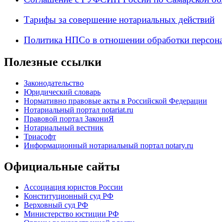
Тарифы за совершение нотариальных действий
Политика НПСо в отношении обработки персон
Полезные ссылки
Законодательство
Юридический словарь
Нормативно правовые акты в Российской Федерации
Нотариальный портал notariat.ru
Правовой портал ЗакониЯ
Нотариальный вестник
Триасофт
Информационный нотариальный портал notary.ru
Официальные сайты
Ассоциация юристов России
Конституционный суд РФ
Верховный суд РФ
Министерство юстиции РФ