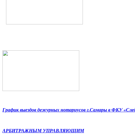
График выездов дежурных нотариусов г.Самары в ФКУ «Сл
АРБИТРАЖНЫМ УПРАВЛЯЮЩИМ