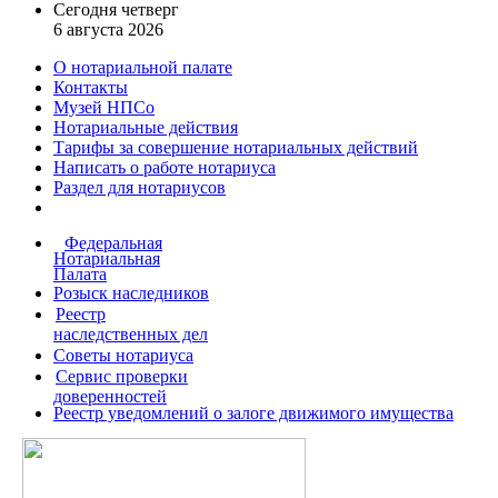
Сегодня четверг
6 августа 2026
О нотариальной палате
Контакты
Музей НПСо
Нотариальные действия
Тарифы за совершение
нотариальных действий
Написать о работе
нотариуса
Раздел для нотариусов
Федеральная
Нотариальная
Палата
Розыск наследников
Реестр
наследственных дел
Советы нотариуса
Сервис проверки
доверенностей
Реестр уведомлений о залоге движимого имущества