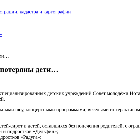
страции, кадастра и картографии
»
ети…
и потеряны дети…
з специализированных детских учреждений Совет молодёжи Нот
й.
ьными шоу, концертными программами, веселыми интерактивами 
тей-сирот и детей, оставшихся без попечения родителей, с огр
 и подростков «Дельфин»;
дростков «Радуга»;