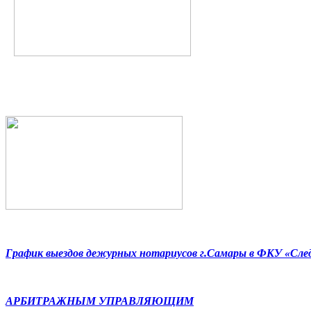
График выездов дежурных нотариусов г.Самары в ФКУ «Сл
АРБИТРАЖНЫМ УПРАВЛЯЮЩИМ