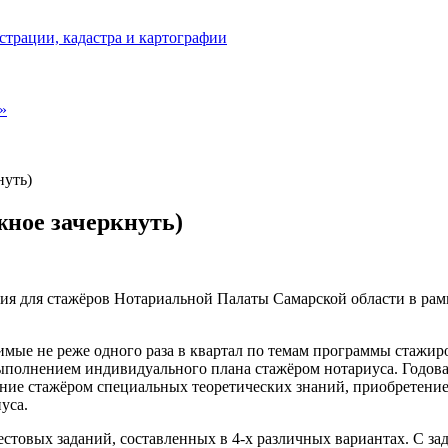
страции, кадастра и картографии
»
нуть)
жное зачеркнуть)
ния для стажёров Нотариальной Палаты Самарской области в ра
мые не реже одного раза в квартал по темам программы стажир
полнением индивидуального плана стажёром нотариуса. Годова
ние стажёром специальных теоретических знаний, приобретени
уса.
естовых заданий, составленных в 4-х различных вариантах. С за