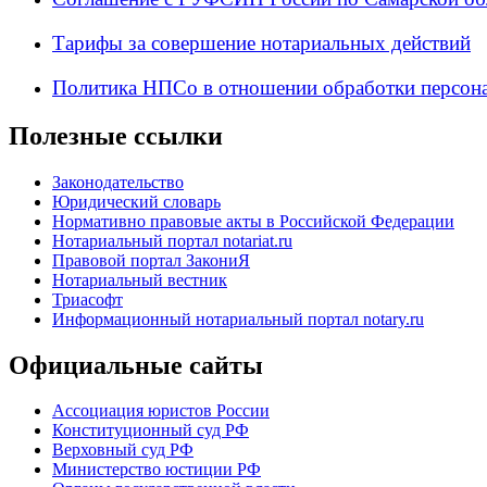
Тарифы за совершение нотариальных действий
Политика НПСо в отношении обработки персон
Полезные ссылки
Законодательство
Юридический словарь
Нормативно правовые акты в Российской Федерации
Нотариальный портал notariat.ru
Правовой портал ЗакониЯ
Нотариальный вестник
Триасофт
Информационный нотариальный портал notary.ru
Официальные сайты
Ассоциация юристов России
Конституционный суд РФ
Верховный суд РФ
Министерство юстиции РФ