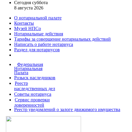
Сегодня суббота
8 августа 2026
О нотариальной палате
Контакты
Музей НПСо
Нотариальные действия
Тарифы за совершение
нотариальных действий
Написать о работе
нотариуса
Раздел для нотариусов
Федеральная
Нотариальная
Палата
Розыск наследников
Реестр
наследственных дел
Советы нотариуса
Сервис проверки
доверенностей
Реестр уведомлений о залоге движимого имущества