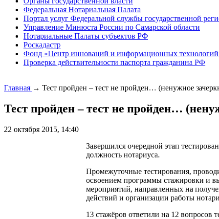
Органы государственной власти
Федеральная Нотариальная Палата
Портал услуг Федеральной службы государственной реги
Управление Минюста России по Самарской области
Нотариальные Палаты субъектов РФ
Роскадастр
Фонд «Центр инноваций и информационных технологий
Проверка действительности паспорта гражданина РФ
Главная
→
Тест пройден – тест не пройден… (ненужное зачерк
Тест пройден – тест не пройден… (нену
22 октября 2015, 14:40
Завершился очередной этап тестирова
должность нотариуса.
Промежуточные тестирования, проводи
освоением программы стажировки и вы
мероприятий, направленных на получе
действий и организации работы нотари
13 стажёров ответили на 12 вопросов т