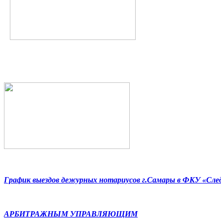
График выездов дежурных нотариусов г.Самары в ФКУ «Сл
АРБИТРАЖНЫМ УПРАВЛЯЮЩИМ