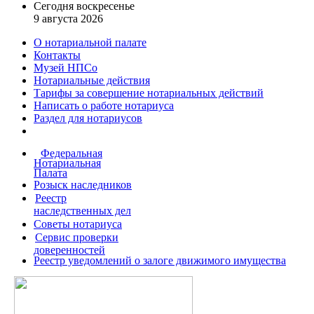
Сегодня воскресенье
9 августа 2026
О нотариальной палате
Контакты
Музей НПСо
Нотариальные действия
Тарифы за совершение
нотариальных действий
Написать о работе
нотариуса
Раздел для нотариусов
Федеральная
Нотариальная
Палата
Розыск наследников
Реестр
наследственных дел
Советы нотариуса
Сервис проверки
доверенностей
Реестр уведомлений о залоге движимого имущества