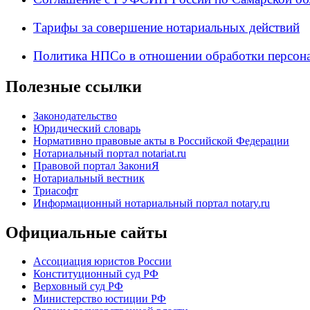
Тарифы за совершение нотариальных действий
Политика НПСо в отношении обработки персон
Полезные ссылки
Законодательство
Юридический словарь
Нормативно правовые акты в Российской Федерации
Нотариальный портал notariat.ru
Правовой портал ЗакониЯ
Нотариальный вестник
Триасофт
Информационный нотариальный портал notary.ru
Официальные сайты
Ассоциация юристов России
Конституционный суд РФ
Верховный суд РФ
Министерство юстиции РФ