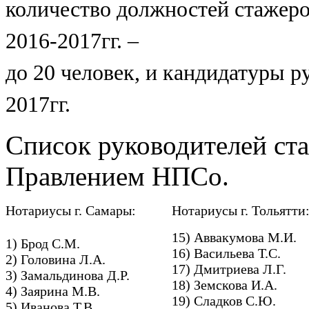
количество должностей стажеро
2016-2017гг. –
до 20 человек, и кандидатуры р
2017гг.
Список руководителей ст
Правлением НПСо.
Нотариусы г. Самары:
Нотариусы г. Тольятти
15) Аввакумова М.И.
1) Брод С.М.
16) Васильева Т.С.
2) Головина Л.А.
17) Дмитриева Л.Г.
3) Замальдинова Д.Р.
18) Земскова И.А.
4) Заярина М.В.
19) Сладков С.Ю.
5) Иванова Т.В.