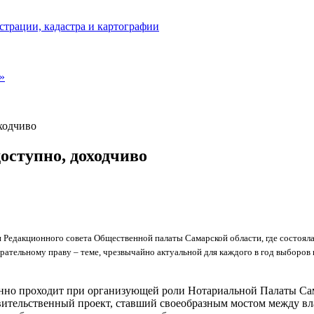
страции, кадастра и картографии
»
ходчиво
оступно, доходчиво
ии Редакционного совета Общественной палаты Самарской области, где состоя
ирательному праву – теме, чрезвычайно актуальной для каждого в год выбор
онно проходит при организующей роли Нотариальной Палаты Сам
авительственный проект, ставший своеобразным мостом между в