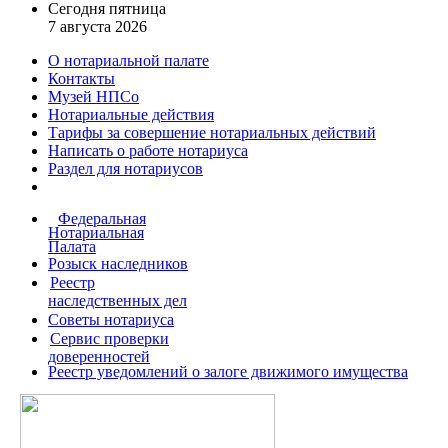
Сегодня пятница
7 августа 2026
О нотариальной палате
Контакты
Музей НПСо
Нотариальные действия
Тарифы за совершение
нотариальных действий
Написать о работе
нотариуса
Раздел для нотариусов
Федеральная
Нотариальная
Палата
Розыск наследников
Реестр
наследственных дел
Советы нотариуса
Сервис проверки
доверенностей
Реестр уведомлений о залоге движимого имущества