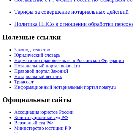
Тарифы за совершение нотариальных действий
Политика НПСо в отношении обработки персон
Полезные ссылки
Законодательство
Юридический словарь
Нормативно правовые акты в Российской Федерации
Нотариальный портал notariat.ru
Правовой портал ЗакониЯ
Нотариальный вестник
Триасофт
Информационный нотариальный портал notary.ru
Официальные сайты
Ассоциация юристов России
Конституционный суд РФ
Верховный суд РФ
Министерство юстиции РФ