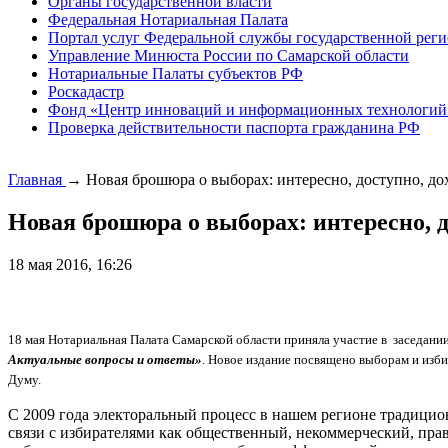
Органы государственной власти
Федеральная Нотариальная Палата
Портал услуг Федеральной службы государственной реги
Управление Минюста России по Самарской области
Нотариальные Палаты субъектов РФ
Роскадастр
Фонд «Центр инноваций и информационных технологий
Проверка действительности паспорта гражданина РФ
Главная
→
Новая брошюра о выборах: интересно, доступно, до
Новая брошюра о выборах: интересно, д
18 мая 2016, 16:26
18 мая Нотариальная Палата Самарской области приняла участие в заседан
Актуальные вопросы и ответы»
. Новое издание посвящено выборам и изб
Думу.
С 2009 года электоральный процесс в нашем регионе традици
связи с избирателями как общественный, некоммерческий, пр