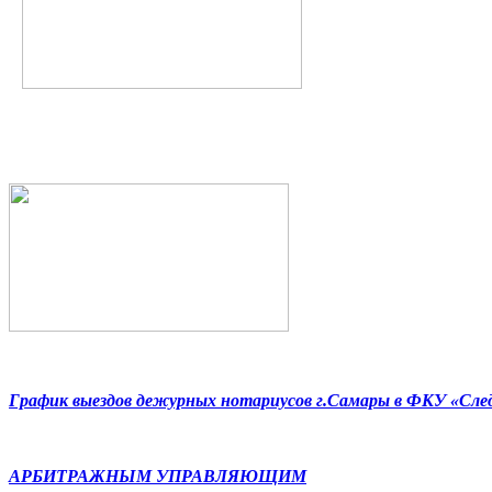
График выездов дежурных нотариусов г.Самары в ФКУ «Сл
АРБИТРАЖНЫМ УПРАВЛЯЮЩИМ