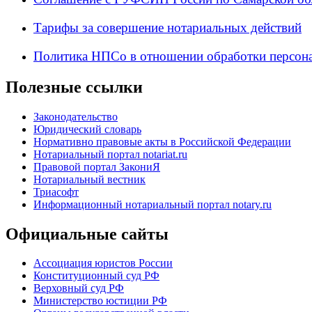
Тарифы за совершение нотариальных действий
Политика НПСо в отношении обработки персон
Полезные ссылки
Законодательство
Юридический словарь
Нормативно правовые акты в Российской Федерации
Нотариальный портал notariat.ru
Правовой портал ЗакониЯ
Нотариальный вестник
Триасофт
Информационный нотариальный портал notary.ru
Официальные сайты
Ассоциация юристов России
Конституционный суд РФ
Верховный суд РФ
Министерство юстиции РФ