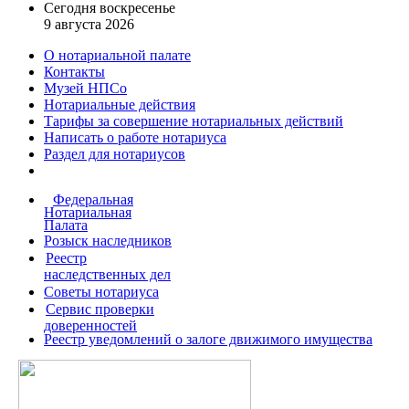
Сегодня воскресенье
9 августа 2026
О нотариальной палате
Контакты
Музей НПСо
Нотариальные действия
Тарифы за совершение
нотариальных действий
Написать о работе
нотариуса
Раздел для нотариусов
Федеральная
Нотариальная
Палата
Розыск наследников
Реестр
наследственных дел
Советы нотариуса
Сервис проверки
доверенностей
Реестр уведомлений о залоге движимого имущества