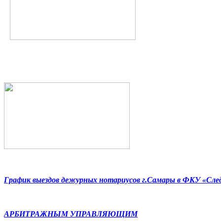
График выездов дежурных нотариусов г.Самары в ФКУ «Сл
АРБИТРАЖНЫМ УПРАВЛЯЮЩИМ