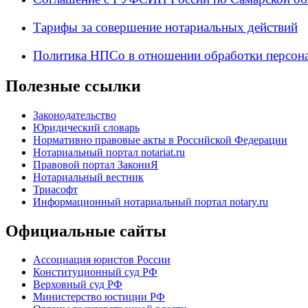
Тарифы за совершение нотариальных действий
Политика НПСо в отношении обработки персон
Полезные ссылки
Законодательство
Юридический словарь
Нормативно правовые акты в Российской Федерации
Нотариальный портал notariat.ru
Правовой портал ЗакониЯ
Нотариальный вестник
Триасофт
Информационный нотариальный портал notary.ru
Официальные сайты
Ассоциация юристов России
Конституционный суд РФ
Верховный суд РФ
Министерство юстиции РФ