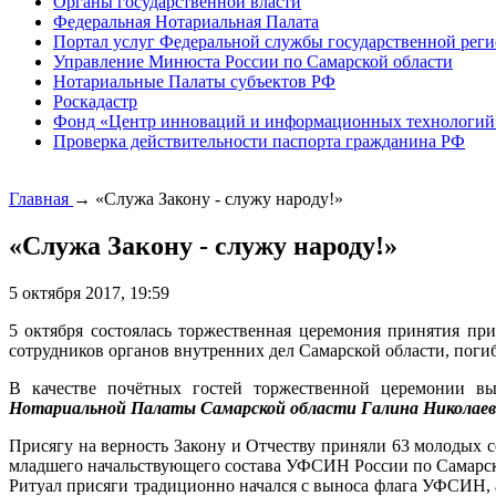
Органы государственной власти
Федеральная Нотариальная Палата
Портал услуг Федеральной службы государственной реги
Управление Минюста России по Самарской области
Нотариальные Палаты субъектов РФ
Роскадастр
Фонд «Центр инноваций и информационных технологий
Проверка действительности паспорта гражданина РФ
Главная
→
«Служа Закону - служу народу!»
«Служа Закону - служу народу!»
5 октября 2017, 19:59
5 октября состоялась торжественная церемония принятия п
сотрудников органов внутренних дел Самарской области, пог
В качестве почётных гостей торжественной церемонии 
Нотариальной Палаты Самарской области Галина Николаев
Присягу на верность Закону и Отчеству приняли 63 молодых 
младшего начальствующего состава УФСИН России по Самарск
Ритуал присяги традиционно начался с выноса флага УФСИН, 