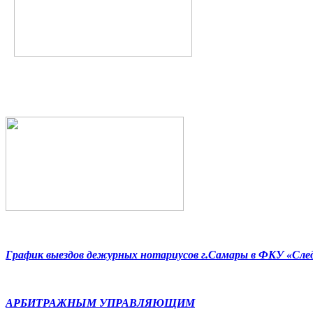
График выездов дежурных нотариусов г.Самары в ФКУ «Сл
АРБИТРАЖНЫМ УПРАВЛЯЮЩИМ