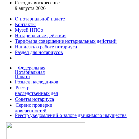
Сегодня воскресенье
9 августа 2026
О нотариальной палате
Контакты
Музей НПСо
Нотариальные действия
Тарифы за совершение
нотариальных действий
Написать о работе
нотариуса
Раздел для нотариусов
Федеральная
Нотариальная
Палата
Розыск наследников
Реестр
наследственных дел
Советы нотариуса
Сервис проверки
доверенностей
Реестр уведомлений о залоге движимого имущества