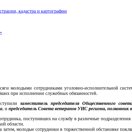
страции, кадастра и картографии
»
рисяги молодыми сотрудниками уголовно-исполнительной сист
ибших при исполнении служебных обязанностей.
выступили
заместитель председателя Общественного сове
а
, и
председатель Совета ветеранов УИС региона, полковник
сотрудника, поступивших на службу в различные подразделения
ой области.
а затем, молодые сотрудники в торжественной обстановке покл