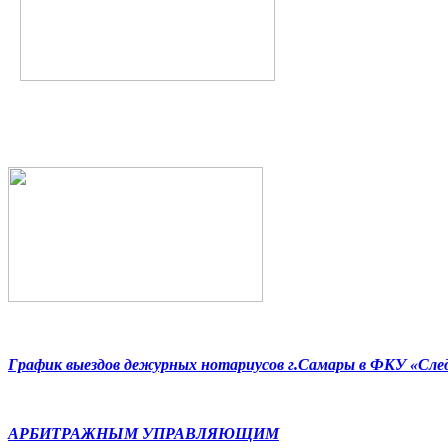
График выездов дежурных нотариусов г.Самары в ФКУ «Сл
АРБИТРАЖНЫМ УПРАВЛЯЮЩИМ