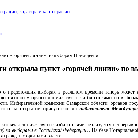
страции, кадастра и картографии
»
ункт «горячей линии» по выборам Президента
ти открыла пункт «горячей линии» по в
ю о предстоящих выборах в реальном времени теперь может
щественной «горячей линии» связи с избирателями по выбора
ти, Избирательной комиссии Самарской области, органов госу
 того на открытии присутствовали
наблюдатели Междунар
горячая линия» связи с избирателями реализуется непрерывно 
я) за выборами в Российской Федерации»
. На базе Нотариальн
я граждан с органами власти.