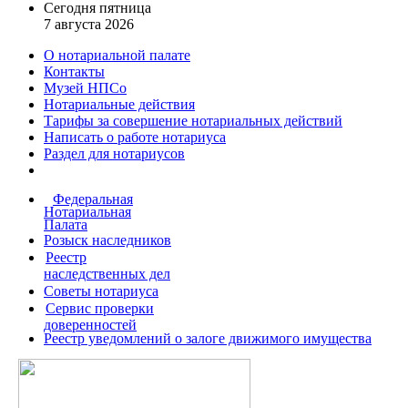
Сегодня пятница
7 августа 2026
О нотариальной палате
Контакты
Музей НПСо
Нотариальные действия
Тарифы за совершение
нотариальных действий
Написать о работе
нотариуса
Раздел для нотариусов
Федеральная
Нотариальная
Палата
Розыск наследников
Реестр
наследственных дел
Советы нотариуса
Сервис проверки
доверенностей
Реестр уведомлений о залоге движимого имущества