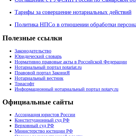
Тарифы за совершение нотариальных действий
Политика НПСо в отношении обработки персон
Полезные ссылки
Законодательство
Юридический словарь
Нормативно правовые акты в Российской Федерации
Нотариальный портал notariat.ru
Правовой портал ЗакониЯ
Нотариальный вестник
Триасофт
Информационный нотариальный портал notary.ru
Официальные сайты
Ассоциация юристов России
Конституционный суд РФ
Верховный суд РФ
Министерство юстиции РФ