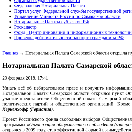
Органы государственной власти
Федеральная Нотариальная Палата
Портал услуг Федеральной службы государственной реги
Управление Минюста России по Самарской области
Нотариальные Палаты субъектов РФ
Роскадастр
Фонд «Центр инноваций и информационных технологий
Проверка действительности паспорта гражданина РФ
Главная
→
Нотариальная Палата Самарской области открыла п
Нотариальная Палата Самарской облас
20 февраля 2018, 17:41
Узнать всё об избирательном праве и получить информаци
Нотариальной Палаты Самарской области открылся пункт Об
участие представители Общественной палаты Самарской облас
политических партий и общественных организаций. Кроме
Херкенхофф (Германия).
Проект Российского фонда свободных выборов Общественная «
программы
«Организация общественного наблюдения (контрол
открылся в 2009 году, став эффективной формой взаимодействи