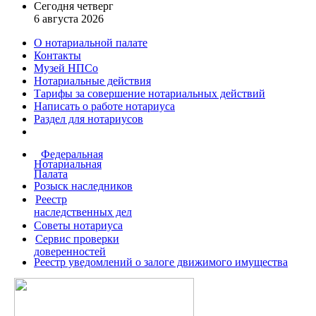
Сегодня четверг
6 августа 2026
О нотариальной палате
Контакты
Музей НПСо
Нотариальные действия
Тарифы за совершение
нотариальных действий
Написать о работе
нотариуса
Раздел для нотариусов
Федеральная
Нотариальная
Палата
Розыск наследников
Реестр
наследственных дел
Советы нотариуса
Сервис проверки
доверенностей
Реестр уведомлений о залоге движимого имущества