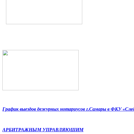
График выездов дежурных нотариусов г.Самары в ФКУ «Сл
АРБИТРАЖНЫМ УПРАВЛЯЮЩИМ