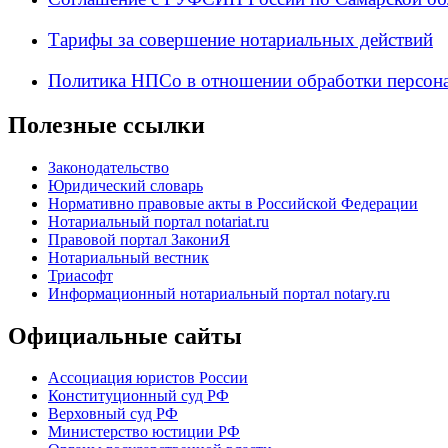
Тарифы за совершение нотариальных действий
Политика НПСо в отношении обработки персон
Полезные ссылки
Законодательство
Юридический словарь
Нормативно правовые акты в Российской Федерации
Нотариальный портал notariat.ru
Правовой портал ЗакониЯ
Нотариальный вестник
Триасофт
Информационный нотариальный портал notary.ru
Официальные сайты
Ассоциация юристов России
Конституционный суд РФ
Верховный суд РФ
Министерство юстиции РФ