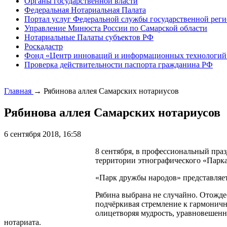
Органы государственной власти
Федеральная Нотариальная Палата
Портал услуг Федеральной службы государственной реги
Управление Минюста России по Самарской области
Нотариальные Палаты субъектов РФ
Роскадастр
Фонд «Центр инноваций и информационных технологий
Проверка действительности паспорта гражданина РФ
Главная
→
Рябинова аллея Самарских нотариусов
Рябинова аллея Самарских нотариусов
6 сентября 2018, 16:58
8 сентября, в профессиональный пра
территории этнографического «Парка
«Парк дружбы народов» представляет 
Рябина выбрана не случайно. Отождес
подчёркивая стремление к гармоничн
олицетворяя мудрость, уравновешенн
нотариата.