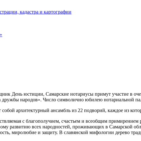
страции, кадастра и картографии
»
здник День юстиции, Самарские нотариусы примут участие в оче
 дружбы народов». Число символично юбилею нотариальной палат
собой архитектурный ансамбль из 22 подворий, каждое из котор
твляемая с благополучием, счастьем и всеобщим примирением ря
ому развитию всех народностей, проживающих в Самарской облас
ость, миролюбие и защиту. В славянской мифологии дерево трад