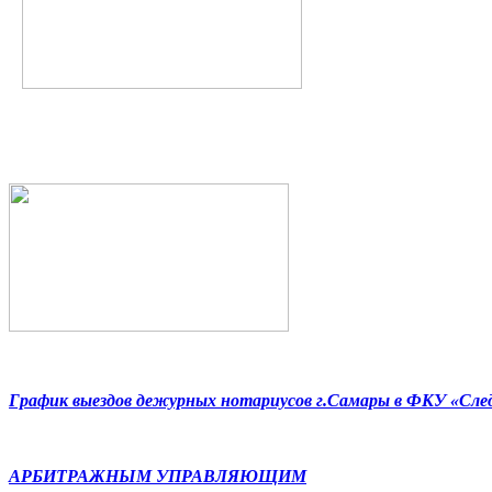
График выездов дежурных нотариусов г.Самары в ФКУ «Сл
АРБИТРАЖНЫМ УПРАВЛЯЮЩИМ