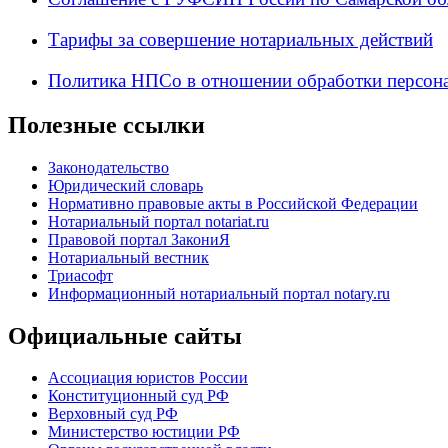
Тарифы за совершение нотариальных действий
Политика НПСо в отношении обработки персон
Полезные ссылки
Законодательство
Юридический словарь
Нормативно правовые акты в Российской Федерации
Нотариальный портал notariat.ru
Правовой портал ЗакониЯ
Нотариальный вестник
Триасофт
Информационный нотариальный портал notary.ru
Официальные сайты
Ассоциация юристов России
Конституционный суд РФ
Верховный суд РФ
Министерство юстиции РФ