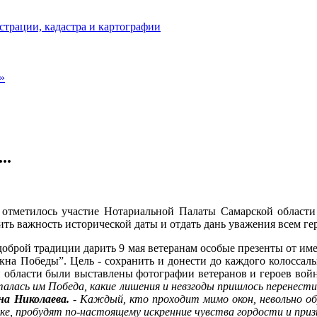
страции, кадастра и картографии
»
..
отметилось участие Нотариальной Палаты Самарской области
ить важность исторической даты и отдать дань уважения всем г
доброй традиции дарить 9 мая ветеранам особые презенты от и
а Победы”. Цель - сохранить и донести до каждого колоссаль
ой области были выставлены фотографии ветеранов и героев вой
алась им Победа, какие лишения и невзгоды пришлось перенест
а Николаева.
-
Каждый, кто проходит мимо окон, невольно об
ке, пробудят по-настоящему искренние чувства гордости и приз