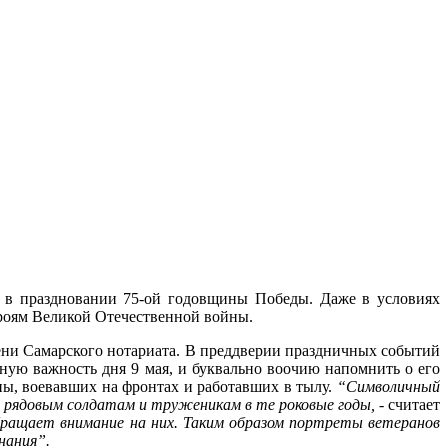
 в праздновании 75-ой годовщины Победы. Даже в условиях
ероям Великой Отечественной войны.
мени Самарского нотариата. В преддверии праздничных событий
ную важность дня 9 мая, и буквально воочию напомнить о его
ны, воевавших на фронтах и работавших в тылу.
“Символичный
и рядовым солдатам и труженикам в те роковые годы,
- считает
ращает внимание на них. Таким образом портреты ветеранов
нания”.