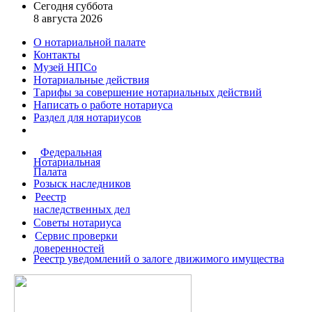
Сегодня суббота
8 августа 2026
О нотариальной палате
Контакты
Музей НПСо
Нотариальные действия
Тарифы за совершение
нотариальных действий
Написать о работе
нотариуса
Раздел для нотариусов
Федеральная
Нотариальная
Палата
Розыск наследников
Реестр
наследственных дел
Советы нотариуса
Сервис проверки
доверенностей
Реестр уведомлений о залоге движимого имущества