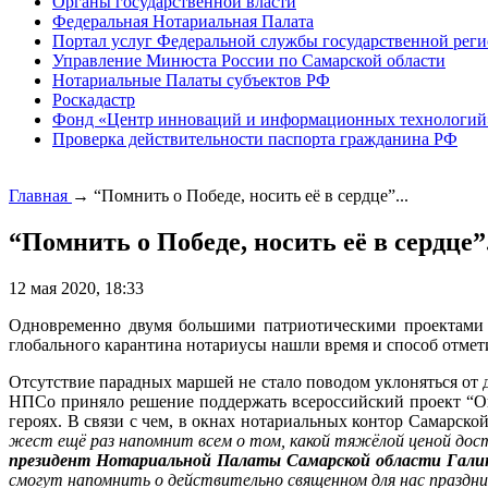
Органы государственной власти
Федеральная Нотариальная Палата
Портал услуг Федеральной службы государственной реги
Управление Минюста России по Самарской области
Нотариальные Палаты субъектов РФ
Роскадастр
Фонд «Центр инноваций и информационных технологий
Проверка действительности паспорта гражданина РФ
Главная
→
“Помнить о Победе, носить её в сердце”...
“Помнить о Победе, носить её в сердце”.
12 мая 2020, 18:33
Одновременно двумя большими патриотическими проектами 
глобального карантина нотариусы нашли время и способ отмет
Отсутствие парадных маршей не стало поводом уклоняться от 
НПСо приняло решение поддержать всероссийский проект “Окн
героях. В связи с чем, в окнах нотариальных контор Самарск
жест ещё раз напомнит всем о том, какой тяжёлой ценой дост
президент Нотариальной Палаты Самарской области Галин
смогут напомнить о действительно священном для нас праздни