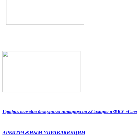
График выездов дежурных нотариусов г.Самары в ФКУ «Сл
АРБИТРАЖНЫМ УПРАВЛЯЮЩИМ