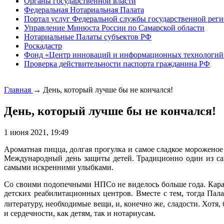
Органы государственной власти
Федеральная Нотариальная Палата
Портал услуг Федеральной службы государственной реги
Управление Минюста России по Самарской области
Нотариальные Палаты субъектов РФ
Роскадастр
Фонд «Центр инноваций и информационных технологий
Проверка действительности паспорта гражданина РФ
Главная
→
День, который лучше бы не кончался!
День, который лучше бы не кончался!
1 июня 2021, 19:49
Ароматная пицца, долгая прогулка и самое сладкое мороженое
Международный день защиты детей. Традиционно один из са
самыми искренними улыбками.
Со своими подопечными НПСо не виделось больше года. Каран
детских реабилитационных центров. Вместе с тем, тогда Пал
литературу, необходимые вещи, и, конечно же, сладости. Хотя, 
и сердечности, как детям, так и нотариусам.