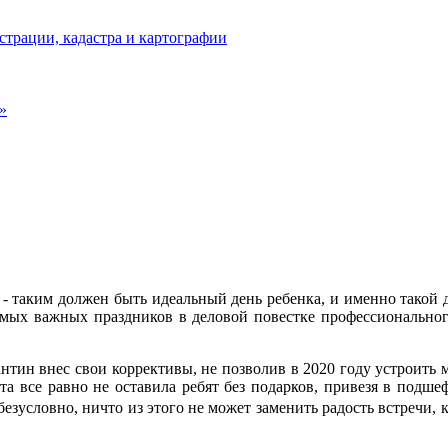
страции, кадастра и картографии
»
 - таким должен быть идеальный день ребенка, и именно такой
мых важных праздников в деловой повестке профессионального
тин внес свои коррективы, не позволив в 2020 году устроить 
ата все равно не оставила ребят без подарков, привезя в под
безусловно, ничто из этого не может заменить радость встречи, 