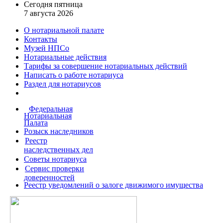
Сегодня пятница
7 августа 2026
О нотариальной палате
Контакты
Музей НПСо
Нотариальные действия
Тарифы за совершение
нотариальных действий
Написать о работе
нотариуса
Раздел для нотариусов
Федеральная
Нотариальная
Палата
Розыск наследников
Реестр
наследственных дел
Советы нотариуса
Сервис проверки
доверенностей
Реестр уведомлений о залоге движимого имущества