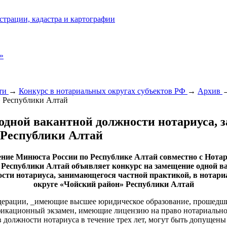
страции, кадастра и картографии
»
сти
→
Конкурс в нотариальных округах субъектов РФ
→
Архив
» Республики Алтай
одной вакантной должности нотариуса, 
 Республики Алтай
ние Минюста России по Республике Алтай совместно с Нота
 Республики Алтай объявляет конкурс на замещение одной в
сти нотариуса, занимающегося частной практикой, в нотар
округе «Чойский район» Республики Алтай
ерации, _имеющие высшее юридическое образование, прошедшие
фикационный экзамен, имеющие лицензию на право нотариально
должности нотариуса в течение трех лет, могут быть допущены