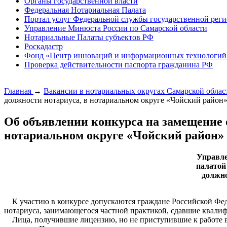
Органы государственной власти
Федеральная Нотариальная Палата
Портал услуг Федеральной службы государственной реги
Управление Минюста России по Самарской области
Нотариальные Палаты субъектов РФ
Роскадастр
Фонд «Центр инноваций и информационных технологий
Проверка действительности паспорта гражданина РФ
Главная
→
Вакансии в нотариальных округах Самарской обла
должности нотариуса, в нотариальном округе «Чойский район
Об объявлении конкурса на замещение 
нотариальном округе «Чойский район»
Управле
палатой
должно
К участию в конкурсе допускаются граждане Российской Фед
нотариуса, занимающегося частной практикой, сдавшие квали
Лица, получившие лицензию, но не приступившие к работе в 