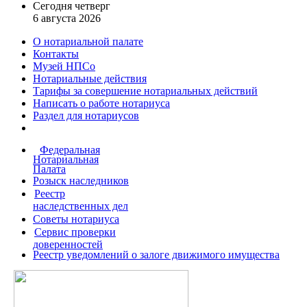
Сегодня четверг
6 августа 2026
О нотариальной палате
Контакты
Музей НПСо
Нотариальные действия
Тарифы за совершение
нотариальных действий
Написать о работе
нотариуса
Раздел для нотариусов
Федеральная
Нотариальная
Палата
Розыск наследников
Реестр
наследственных дел
Советы нотариуса
Сервис проверки
доверенностей
Реестр уведомлений о залоге движимого имущества