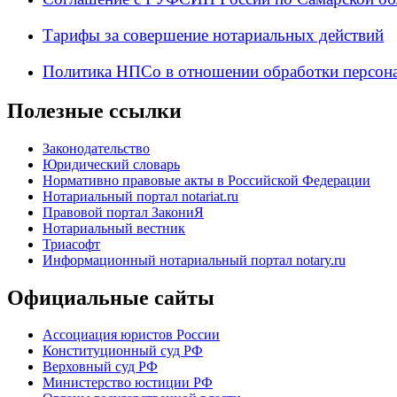
Тарифы за совершение нотариальных действий
Политика НПСо в отношении обработки персон
Полезные ссылки
Законодательство
Юридический словарь
Нормативно правовые акты в Российской Федерации
Нотариальный портал notariat.ru
Правовой портал ЗакониЯ
Нотариальный вестник
Триасофт
Информационный нотариальный портал notary.ru
Официальные сайты
Ассоциация юристов России
Конституционный суд РФ
Верховный суд РФ
Министерство юстиции РФ