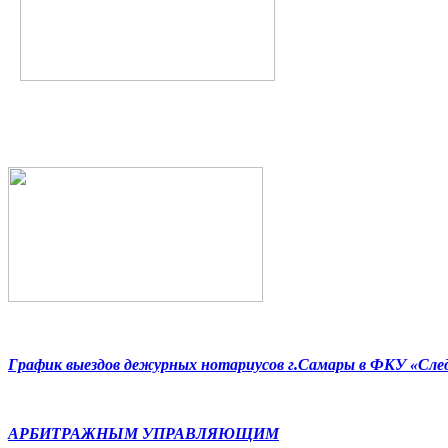
График выездов дежурных нотариусов г.Самары в ФКУ «Сл
АРБИТРАЖНЫМ УПРАВЛЯЮЩИМ