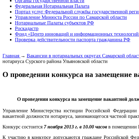
Органы государственной власти
Федеральная Нотариальная Палата
Портал услуг Федеральной службы государственной реги
Управление Минюста России по Самарской области
Нотариальные Палаты субъектов РФ
Роскадастр
Фонд «Центр инноваций и информационных технологий
Проверка действительности паспорта гражданина РФ
Главная
→
Вакансии в нотариальных округах Самарской обла
нотариуса Сурского района Ульяновской области
О проведении конкурса на замещение в
О проведении конкурса на замещение вакантной дол
Управление Министерства юстиции Российской Федерации п
вакантной должности нотариуса, занимающегося частной практ
Конкурс состоится
7 ноября 2013 г. в 10.00 часов
в помещении Н
К участию в конкурсе допускаются граждане Российской Фе