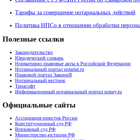
Тарифы за совершение нотариальных действий
Политика НПСо в отношении обработки персон
Полезные ссылки
Законодательство
Юридический словарь
Нормативно правовые акты в Российской Федерации
Нотариальный портал notariat.ru
Правовой портал ЗакониЯ
Нотариальный вестник
Триасофт
Информационный нотариальный портал notary.ru
Официальные сайты
Ассоциация юристов России
Конституционный суд РФ
Верховный суд РФ
Министерство юстиции РФ