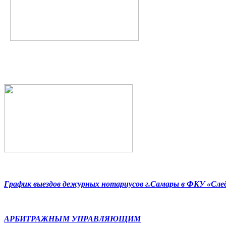
График выездов дежурных нотариусов г.Самары в ФКУ «Сл
АРБИТРАЖНЫМ УПРАВЛЯЮЩИМ