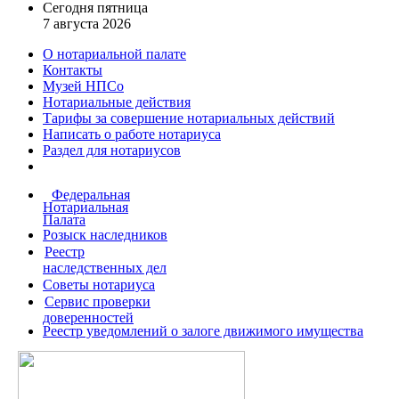
Сегодня пятница
7 августа 2026
О нотариальной палате
Контакты
Музей НПСо
Нотариальные действия
Тарифы за совершение
нотариальных действий
Написать о работе
нотариуса
Раздел для нотариусов
Федеральная
Нотариальная
Палата
Розыск наследников
Реестр
наследственных дел
Советы нотариуса
Сервис проверки
доверенностей
Реестр уведомлений о залоге движимого имущества