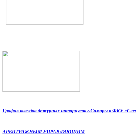
График выездов дежурных нотариусов г.Самары в ФКУ «Сл
АРБИТРАЖНЫМ УПРАВЛЯЮЩИМ