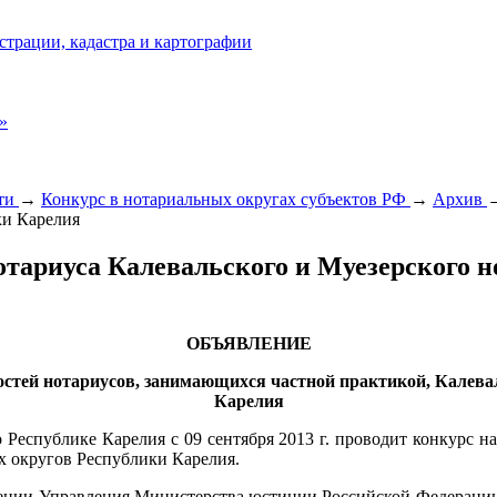
страции, кадастра и картографии
»
сти
→
Конкурс в нотариальных округах субъектов РФ
→
Архив
ки Карелия
отариуса Калевальского и Муезерского 
ОБЪЯВЛЕНИЕ
стей нотариусов, занимающихся частной практикой, Калева
Карелия
Республике Карелия с 09 сентября 2013 г. проводит конкурс 
х округов Республики Карелия.
нии Управления Министерства юстиции Российской Федерации п