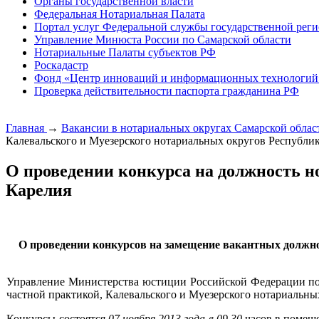
Органы государственной власти
Федеральная Нотариальная Палата
Портал услуг Федеральной службы государственной реги
Управление Минюста России по Самарской области
Нотариальные Палаты субъектов РФ
Роскадастр
Фонд «Центр инноваций и информационных технологий
Проверка действительности паспорта гражданина РФ
Главная
→
Вакансии в нотариальных округах Самарской обла
Калевальского и Муезерского нотариальных округов Республи
О проведении конкурса на должность н
Карелия
О проведении конкурсов на замещение вакантных должно
Управление Министерства юстиции Российской Федерации по 
частной практикой, Калевальского и Муезерского нотариальны
Конкурсы состоятся
07 ноября 2013 года в 09.30
часов в помеще