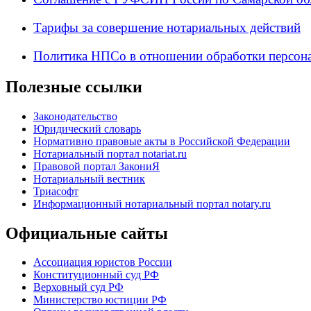
Тарифы за совершение нотариальных действий
Политика НПСо в отношении обработки персон
Полезные ссылки
Законодательство
Юридический словарь
Нормативно правовые акты в Российской Федерации
Нотариальный портал notariat.ru
Правовой портал ЗакониЯ
Нотариальный вестник
Триасофт
Информационный нотариальный портал notary.ru
Официальные сайты
Ассоциация юристов России
Конституционный суд РФ
Верховный суд РФ
Министерство юстиции РФ