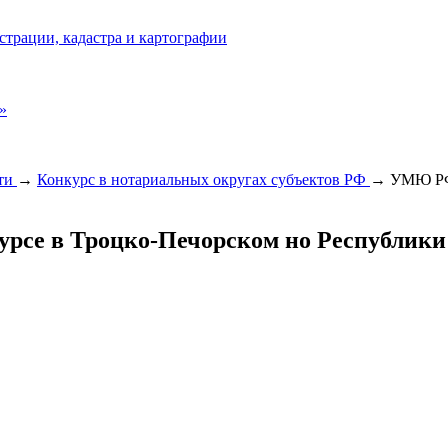
страции, кадастра и картографии
»
сти
→
Конкурс в нотариальных округах субъектов РФ
→
УМЮ РФ 
рсе в Троцко-Печорском но Республики