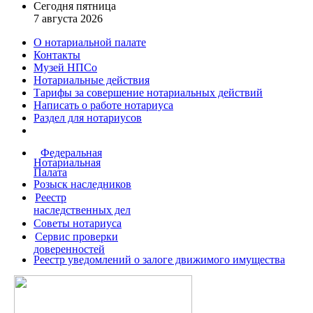
Сегодня пятница
7 августа 2026
О нотариальной палате
Контакты
Музей НПСо
Нотариальные действия
Тарифы за совершение
нотариальных действий
Написать о работе
нотариуса
Раздел для нотариусов
Федеральная
Нотариальная
Палата
Розыск наследников
Реестр
наследственных дел
Советы нотариуса
Сервис проверки
доверенностей
Реестр уведомлений о залоге движимого имущества