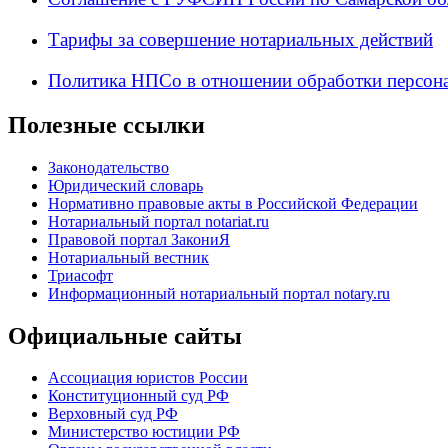
Тарифы за совершение нотариальных действий
Политика НПСо в отношении обработки персон
Полезные ссылки
Законодательство
Юридический словарь
Нормативно правовые акты в Российской Федерации
Нотариальный портал notariat.ru
Правовой портал ЗакониЯ
Нотариальный вестник
Триасофт
Информационный нотариальный портал notary.ru
Официальные сайты
Ассоциация юристов России
Конституционный суд РФ
Верховный суд РФ
Министерство юстиции РФ