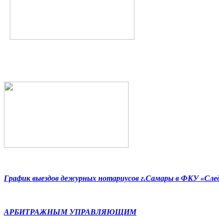
График выездов дежурных нотариусов г.Самары в ФКУ «Сл
АРБИТРАЖНЫМ УПРАВЛЯЮЩИМ