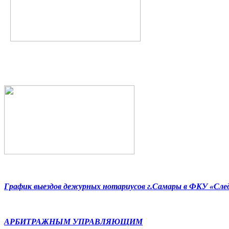
График выездов дежурных нотариусов г.Самары в ФКУ «Сл
АРБИТРАЖНЫМ УПРАВЛЯЮЩИМ