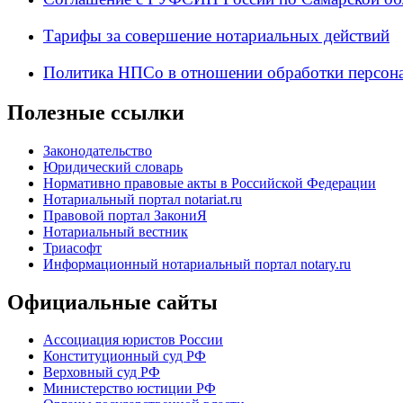
Тарифы за совершение нотариальных действий
Политика НПСо в отношении обработки персон
Полезные ссылки
Законодательство
Юридический словарь
Нормативно правовые акты в Российской Федерации
Нотариальный портал notariat.ru
Правовой портал ЗакониЯ
Нотариальный вестник
Триасофт
Информационный нотариальный портал notary.ru
Официальные сайты
Ассоциация юристов России
Конституционный суд РФ
Верховный суд РФ
Министерство юстиции РФ