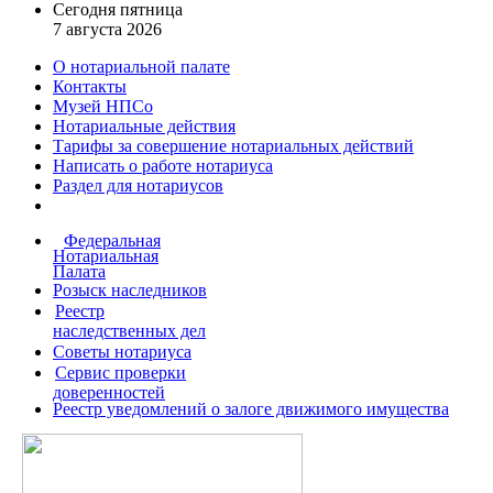
Сегодня пятница
7 августа 2026
О нотариальной палате
Контакты
Музей НПСо
Нотариальные действия
Тарифы за совершение
нотариальных действий
Написать о работе
нотариуса
Раздел для нотариусов
Федеральная
Нотариальная
Палата
Розыск наследников
Реестр
наследственных дел
Советы нотариуса
Сервис проверки
доверенностей
Реестр уведомлений о залоге движимого имущества