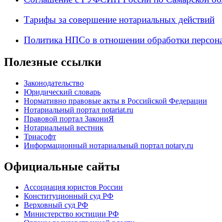
Тарифы за совершение нотариальных действий
Политика НПСо в отношении обработки персон
Полезные ссылки
Законодательство
Юридический словарь
Нормативно правовые акты в Российской Федерации
Нотариальный портал notariat.ru
Правовой портал ЗакониЯ
Нотариальный вестник
Триасофт
Информационный нотариальный портал notary.ru
Официальные сайты
Ассоциация юристов России
Конституционный суд РФ
Верховный суд РФ
Министерство юстиции РФ