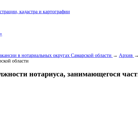
страции, кадастра и картографии
»
акансии в нотариальных округах Самарской области
→
Архив
рской области
лжности нотариуса, занимающегося част