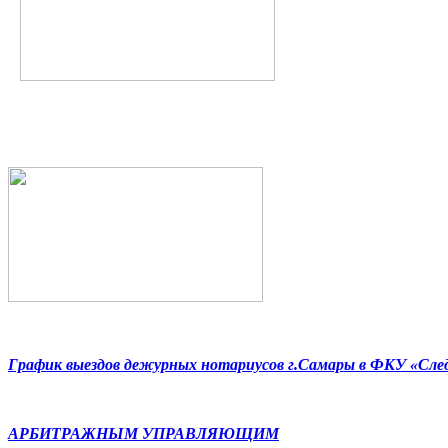
График выездов дежурных нотариусов г.Самары в ФКУ «Сл
АРБИТРАЖНЫМ УПРАВЛЯЮЩИМ