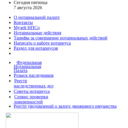
Сегодня пятница
7 августа 2026
О нотариальной палате
Контакты
Музей НПСо
Нотариальные действия
Тарифы за совершение
нотариальных действий
Написать о работе
нотариуса
Раздел для нотариусов
Федеральная
Нотариальная
Палата
Розыск наследников
Реестр
наследственных дел
Советы нотариуса
Сервис проверки
доверенностей
Реестр уведомлений о залоге движимого имущества