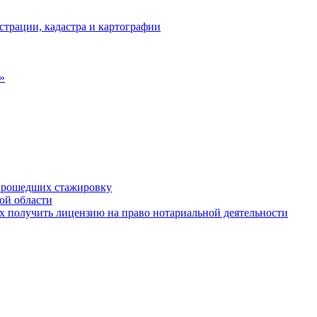
страции, кадастра и картографии
»
 прошедших стажировку
ой области
 получить лицензию на право нотариальной деятельности