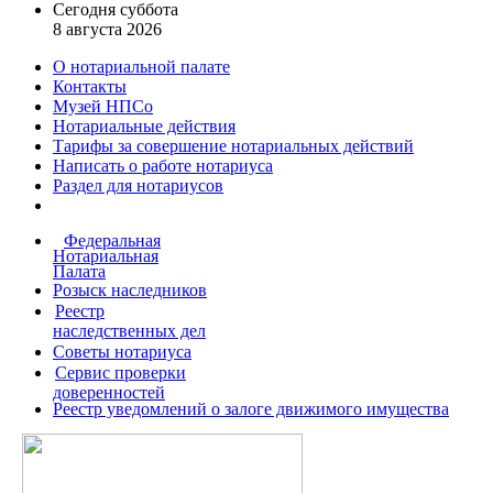
Сегодня суббота
8 августа 2026
О нотариальной палате
Контакты
Музей НПСо
Нотариальные действия
Тарифы за совершение
нотариальных действий
Написать о работе
нотариуса
Раздел для нотариусов
Федеральная
Нотариальная
Палата
Розыск наследников
Реестр
наследственных дел
Советы нотариуса
Сервис проверки
доверенностей
Реестр уведомлений о залоге движимого имущества