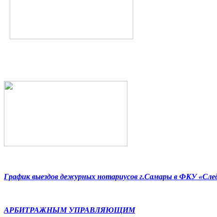
График выездов дежурных нотариусов г.Самары в ФКУ «Сл
АРБИТРАЖНЫМ УПРАВЛЯЮЩИМ