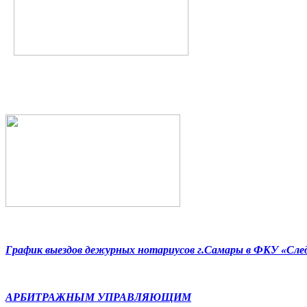
График выездов дежурных нотариусов г.Самары в ФКУ «Сл
АРБИТРАЖНЫМ УПРАВЛЯЮЩИМ