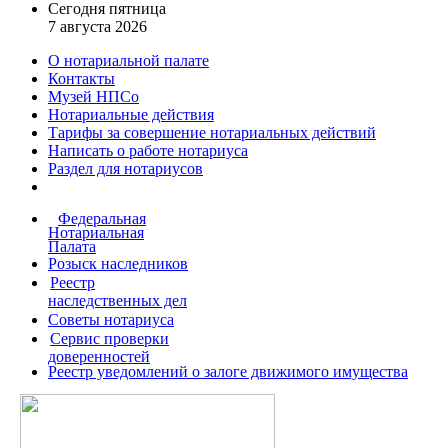
Сегодня пятница
7 августа 2026
О нотариальной палате
Контакты
Музей НПСо
Нотариальные действия
Тарифы за совершение
нотариальных действий
Написать о работе
нотариуса
Раздел для нотариусов
Федеральная
Нотариальная
Палата
Розыск наследников
Реестр
наследственных дел
Советы нотариуса
Сервис проверки
доверенностей
Реестр уведомлений о залоге движимого имущества