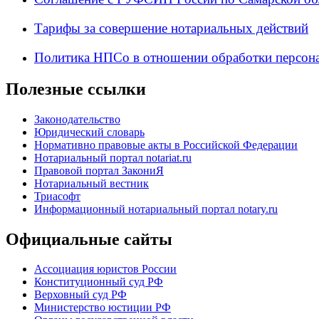
Тарифы за совершение нотариальных действий
Политика НПСо в отношении обработки персон
Полезные ссылки
Законодательство
Юридический словарь
Нормативно правовые акты в Российской Федерации
Нотариальный портал notariat.ru
Правовой портал ЗакониЯ
Нотариальный вестник
Триасофт
Информационный нотариальный портал notary.ru
Официальные сайты
Ассоциация юристов России
Конституционный суд РФ
Верховный суд РФ
Министерство юстиции РФ