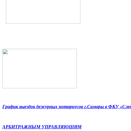
График выездов дежурных нотариусов г.Самары в ФКУ «Сл
АРБИТРАЖНЫМ УПРАВЛЯЮЩИМ