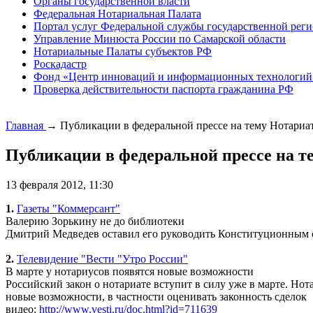
Органы государственной власти
Федеральная Нотариальная Палата
Портал услуг Федеральной службы государственной реги
Управление Минюста России по Самарской области
Нотариальные Палаты субъектов РФ
Роскадастр
Фонд «Центр инноваций и информационных технологий
Проверка действительности паспорта гражданина РФ
Главная
→
Публикации в федеральной прессе на тему Нотариат 
Публикации в федеральной прессе на тем
13 февраля 2012, 11:30
1.
Газеты "Коммерсант"
Валерию Зорькину не до библиотеки
Дмитрий Медведев оставил его руководить Конституционным 
2.
Телевидение "Вести "Утро России"
В марте у нотариусов появятся новые возможности
Российский закон о нотариате вступит в силу уже в марте. Но
новые возможности, в частности оценивать законность сделок
видео:
http://www.vesti.ru/doc.html?id=711639