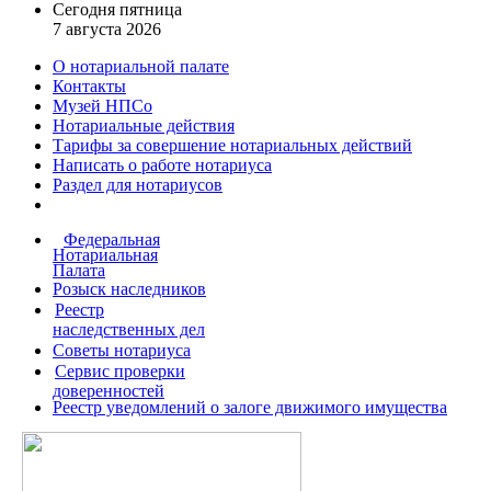
Сегодня пятница
7 августа 2026
О нотариальной палате
Контакты
Музей НПСо
Нотариальные действия
Тарифы за совершение
нотариальных действий
Написать о работе
нотариуса
Раздел для нотариусов
Федеральная
Нотариальная
Палата
Розыск наследников
Реестр
наследственных дел
Советы нотариуса
Сервис проверки
доверенностей
Реестр уведомлений о залоге движимого имущества