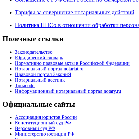
Тарифы за совершение нотариальных действий
Политика НПСо в отношении обработки персон
Полезные ссылки
Законодательство
Юридический словарь
Нормативно правовые акты в Российской Федерации
Нотариальный портал notariat.ru
Правовой портал ЗакониЯ
Нотариальный вестник
Триасофт
Информационный нотариальный портал notary.ru
Официальные сайты
Ассоциация юристов России
Конституционный суд РФ
Верховный суд РФ
Министерство юстиции РФ