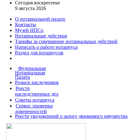
Сегодня воскресенье
9 августа 2026
О нотариальной палате
Контакты
Музей НПСо
Нотариальные действия
Тарифы за совершение
нотариальных действий
Написать о работе
нотариуса
Раздел для нотариусов
Федеральная
Нотариальная
Палата
Розыск наследников
Реестр
наследственных дел
Советы нотариуса
Сервис проверки
доверенностей
Реестр уведомлений о залоге движимого имущества