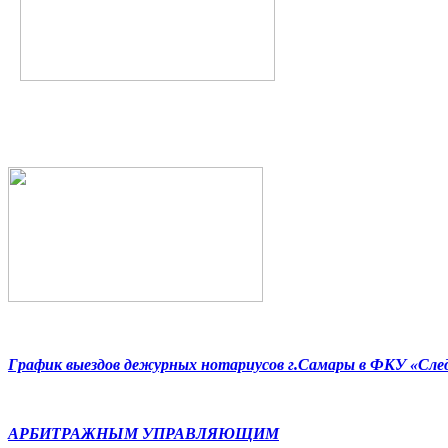
График выездов дежурных нотариусов г.Самары в ФКУ «Сл
АРБИТРАЖНЫМ УПРАВЛЯЮЩИМ