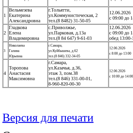
Вельмезева
г.Тольятти,
12.06.2026
1
Екатерина
ул.Коммунистическая, 2
с 09:00 до 
Александровна
тел.(8 8482) 31-50-05
Гладкова
с.Приволжье,
12.06.2026
2
Елена
ул.Парковая, д.13а
с 09:00 до 
Владимировна
тел.(8 84 647) 9-61-03
обед 13:00-
Николаева
г.Самара,
12.06.2026
3
Галина
ул.Куйбышева, д.62
с 8:00 до 13:00
Юрьевна
тел.(8 846) 332-34-05
г.Самара,
Торопова
ул.Казачья, д.36,
12.06.2026
4
Анастасия
этаж 3, пом.38
с 10:00 до 14:00
Максимовна
тел.(8 846) 331-00-01,
8-960-820-00-30
Версия для печати