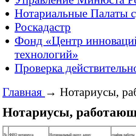
Нотариальные Палаты с
Роскадастр
Фонд «Центр инноваци
технологий»
Проверка действительн
Главная
→
Нотариусы, ра
Нотариусы, работающ
№
ФИО нотариуса
Нотариальный округ, адрес
график работы