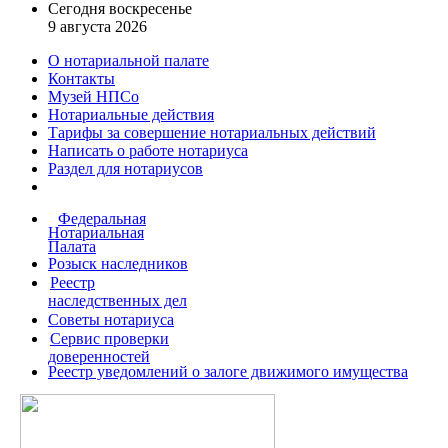
Сегодня воскресенье
9 августа 2026
О нотариальной палате
Контакты
Музей НПСо
Нотариальные действия
Тарифы за совершение
нотариальных действий
Написать о работе
нотариуса
Раздел для нотариусов
Федеральная
Нотариальная
Палата
Розыск наследников
Реестр
наследственных дел
Советы нотариуса
Сервис проверки
доверенностей
Реестр уведомлений о залоге движимого имущества