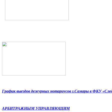
График выездов дежурных нотариусов г.Самары в ФКУ «Сл
АРБИТРАЖНЫМ УПРАВЛЯЮЩИМ