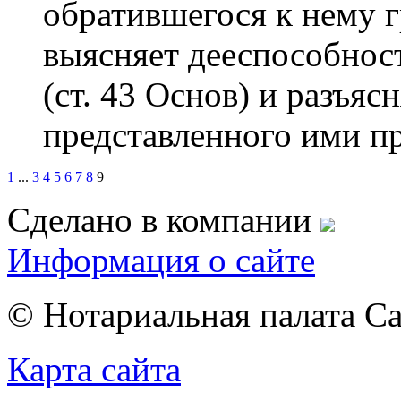
обратившегося к нему г
выясняет дееспособнос
(ст. 43 Основ) и разъяс
представленного ими про
1
...
3
4
5
6
7
8
9
Сделано в компании
Информация о сайте
© Нотариальная палата С
Карта сайта